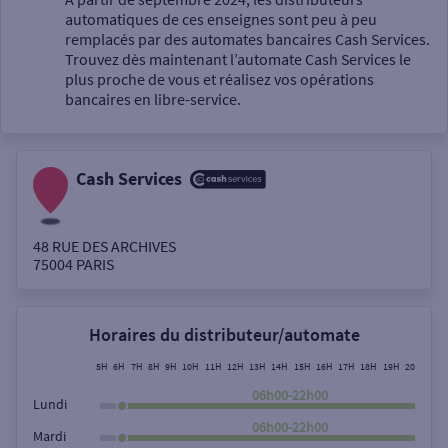
automatiques de ces enseignes sont peu à peu
Un service
remplacés par des automates bancaires Cash Services.
Trouvez dès maintenant l’automate Cash Services le
plus proche de vous et réalisez vos opérations
bancaires en libre-service.
Cash Services
Autour de moi
ou
48 RUE DES ARCHIVES
75004
PARIS
Ville / Code postal
Horaires du distributeur/automate
Rue
5H
6H
7H
8H
9H
10H
11H
12H
13H
14H
15H
16H
17H
18H
19H
20H
21H
06h00-22h00
Lundi
06h00-22h00
Mardi