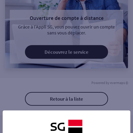
Ouverture de compte à distance
Grâce à l’Appli SG, vous pouvez ouvrir un compte
sans vous déplacer.
Découvrez le service
Powered by
evermaps ©
Retour à la liste
Les distributeurs/automates à proximité