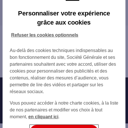
PARIS MARAIS
Les distributeurs/automates dans les villes à
PARIS SEBASTOPOL 1
Personnaliser votre expérience
proximité
PARIS SEBASTOPOL 2
grâce aux cookies
PARIS SEBASTOPOL 3
PARIS
PARIS SEBASTOPOL 4
LE PRÉ-SAINT-GERVAIS
Vous êtes ici : Accueil
Refuser les cookies optionnels
PARIS 8-10 RUE DE RIVOLI
BAGNOLET
Trouver une agence bancaire
PARIS ILE ST LOUIS
LES LILAS
Distributeurs/automates
PARIS 109 RUE DE TURENNE
Au-delà des cookies techniques indispensables au
SAINT-MANDÉ
Paris
PARIS 2 RUE DES HALLES
bon fonctionnement du site, Société Générale et ses
GENTILLY
Paris 4ème
PARIS 81 BD DE SEBASTOPOL
partenaires souhaitent avec votre accord, utiliser des
CHARENTON-LE-PONT
Distributeur/automate PARIS 48 RUE DES ARCHIVES
PARIS ST MARTIN
cookies pour personnaliser des publicités et des
LE KREMLIN-BICÊTRE
PARIS 11 RUE DE TURBIGO
contenus, réaliser des mesures d’audience, vous
MONTROUGE
PARIS ST ANTOINE
permettre de lire des vidéos et partager sur les
Nos engagements
Nous contacter
SAINT-OUEN
PARIS PONT NEUF
réseaux sociaux.
PANTIN
PARIS 201 RUE DU TEMPLE
Particuliers
MONTREUIL
Autres sites SG
Vous pouvez accéder à notre charte cookies, à la liste
PARIS 15 PL DE LA REPUBLIQUE
IVRY-SUR-SEINE
Professionnels
de nos partenaires et modifier vos choix à tout
PARIS 8 BD VOLTAIRE
VINCENNES
moment,
en cliquant ici
.
PARIS MONTORGUEIL
Entreprises
ARCUEIL
PARIS 2 BD BEAUMARCHAIS
CLICHY