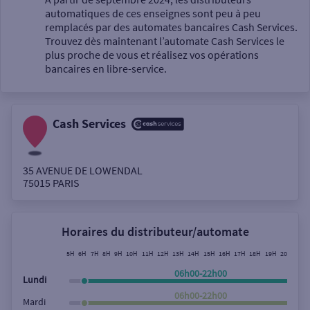
automatiques de ces enseignes sont peu à peu
Un service
remplacés par des automates bancaires Cash Services.
Trouvez dès maintenant l’automate Cash Services le
plus proche de vous et réalisez vos opérations
bancaires en libre-service.
Cash Services
Autour de moi
ou
35 AVENUE DE LOWENDAL
75015
PARIS
Ville / Code postal
Horaires du distributeur/automate
Rue
5H
6H
7H
8H
9H
10H
11H
12H
13H
14H
15H
16H
17H
18H
19H
20H
21H
06h00-22h00
Lundi
06h00-22h00
Mardi