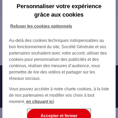
Les distributeurs/automates dans les villes à
PARIS MOTTE PICQUET
Personnaliser votre expérience
proximité
PARIS 40 RUE DU COMMERCE
grâce aux cookies
PARIS LECOURBE
PARIS
PARIS BRETEUIL
VANVES
Vous êtes ici : Accueil
Refuser les cookies optionnels
PARIS 88 AV DE BRETEUIL
MONTROUGE
Trouver une agence bancaire
PARIS ECOLE MILITAIRE
ISSY-LES-MOULINEAUX
Distributeurs/automates
PARIS 148 RUE LECOURBE
Au-delà des cookies techniques indispensables au
MALAKOFF
Paris
PARIS 20 BD VAUGIRARD
bon fonctionnement du site, Société Générale et ses
NEUILLY-SUR-SEINE
Paris 15ème
ASSEMBLEE NATIONALE
partenaires souhaitent avec votre accord, utiliser des
BOULOGNE-BILLANCOURT
Distributeur/automate PARIS 35 AV DE LOWENDAL
PARIS FONTENOY
cookies pour personnaliser des publicités et des
GENTILLY
PARIS BIR HAKEIM
contenus, réaliser des mesures d’audience, vous
LEVALLOIS-PERRET
PARIS ETIENNE PERNET
permettre de lire des vidéos et partager sur les
Nos engagements
Nous contacter
ARCUEIL
PARIS GROS CAILLOU
réseaux sociaux.
CHÂTILLON
PARIS ST DOMINIQUE
Particuliers
LE KREMLIN-BICÊTRE
Autres sites SG
Vous pouvez accéder à notre charte cookies, à la liste
PARIS 37 AV BOSQUET
BAGNEUX
Professionnels
de nos partenaires et modifier vos choix à tout
PARIS PASTEUR
CLICHY
moment,
en cliquant ici
.
PARIS 64 RUE DE SEVRES
Entreprises
PUTEAUX
PARIS ENTREPRENEURS
SAINT-CLOUD
Associations
Accepter et fermer
MEUDON