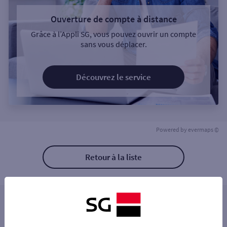
Ouverture de compte à distance
Grâce à l’Appli SG, vous pouvez ouvrir un compte
sans vous déplacer.
Découvrez le service
Powered by
evermaps ©
Retour à la liste
Les distributeurs/automates à proximité
PARIS CAMBRONNE