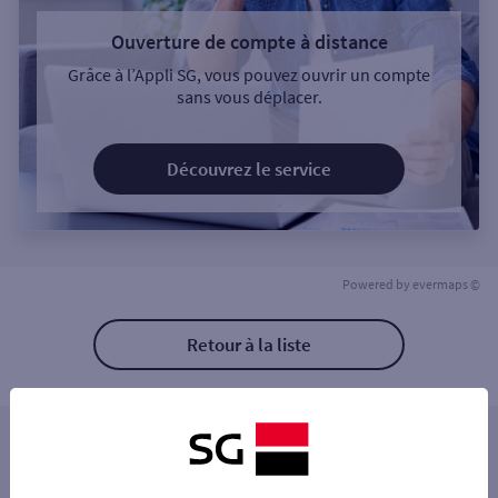
Ouverture de compte à distance
Grâce à l’Appli SG, vous pouvez ouvrir un compte
sans vous déplacer.
Découvrez le service
Powered by
evermaps ©
Retour à la liste
Les distributeurs/automates à proximité
PARIS CONVENTION