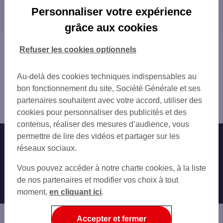
Les distributeurs/automates dans les villes à
PARIS 377 RUE DE VAUGIRARD ANGLE RU
Personnaliser votre expérience
proximité
PARIS 20 BD VAUGIRARD
grâce aux cookies
PARIS 148 RUE LECOURBE
VANVES
PARIS PARC BRASSENS
ISSY-LES-MOULINEAUX
Vous êtes ici : Accueil
Refuser les cookies optionnels
PARIS ETIENNE PERNET
MALAKOFF
Trouver une agence bancaire
PARIS 26 RUE DE VOUILLE
MONTROUGE
Distributeurs/automates
PARIS LECOURBE
Au-delà des cookies techniques indispensables au
BOULOGNE-BILLANCOURT
Paris
PARC EXPO VERSAILLES
bon fonctionnement du site, Société Générale et ses
PARIS
Paris 15ème
PARC EXPO VERSAILLES
partenaires souhaitent avec votre accord, utiliser des
CHÂTILLON
Distributeur/automate PARIS 306 RUE DE VAUGIRARD
PARIS 40 RUE DU COMMERCE
cookies pour personnaliser des publicités et des
ARCUEIL
PARIS CAMBRONNE
contenus, réaliser des mesures d’audience, vous
GENTILLY
PARIS LOURMEL
permettre de lire des vidéos et partager sur les
Nos engagements
Nous contacter
BAGNEUX
PARIS LACORDAIRE
réseaux sociaux.
CLAMART
PARIS ENTREPRENEURS
Particuliers
MEUDON
Autres sites SG
Vous pouvez accéder à notre charte cookies, à la liste
PARIS PASTEUR
LE KREMLIN-BICÊTRE
Professionnels
de nos partenaires et modifier vos choix à tout
PARIS 35 AV DE LOWENDAL
FONTENAY-AUX-ROSES
moment,
en cliquant ici
.
PARIS PORTE DE VANVES
Entreprises
NEUILLY-SUR-SEINE
PARIS 88 AV DE BRETEUIL
CACHAN
Associations
Accepter et fermer
SAINT-CLOUD