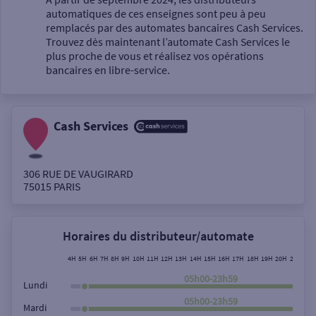
automatiques de ces enseignes sont peu à peu
Un service
remplacés par des automates bancaires Cash Services.
Trouvez dès maintenant l’automate Cash Services le
plus proche de vous et réalisez vos opérations
bancaires en libre-service.
Cash Services
Autour de moi
ou
306 RUE DE VAUGIRARD
75015
PARIS
Ville / Code postal
Horaires du distributeur/automate
Rue
4H
5H
6H
7H
8H
9H
10H
11H
12H
13H
14H
15H
16H
17H
18H
19H
20H
21H
22H
05h00-23h59
Lundi
05h00-23h59
Mardi