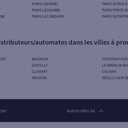
PARIS LOURMEL
PARIS 40 RUE
T
PARIS LECOURBE
PARIS PORTE D
RBE
PARIS LACORDAIRE
PARIS ENTREP
istributeurs/automates dans les villes à pro
URT
BAGNEUX
FONTENAY-AUX
GENTILLY
LE KREMLIN-BI
CLAMART
CACHAN
MEUDON
NEUILLY-SUR-S
Particuliers
cter
Autres sites SG
Professionnels
Entreprises