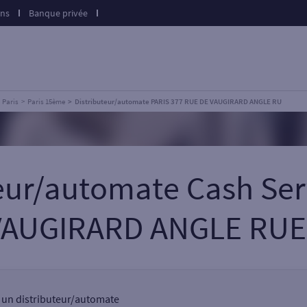
ons
Banque privée
Paris
Paris 15ème
Distributeur/automate PARIS 377 RUE DE VAUGIRARD ANGLE RU
teur/automate Cash Ser
VAUGIRARD ANGLE RUE
, un distributeur/automate