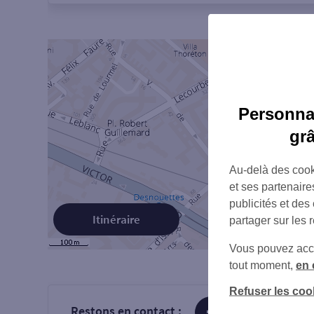
Personnal
gr
Au-delà des cook
et ses partenaire
publicités et des
Itinéraire
partager sur les 
Vous pouvez accéd
tout moment,
en 
Refuser les coo
Restons en contact :
sur Facebook