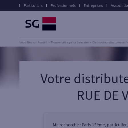
Particuliers
Professionnels
Entreprises
Associati
Vous êtes ici : Accueil
Trouver une agence bancaire
Distributeurs/automates
Votre distribu
RUE DE 
Ma recherche :
Paris 15ème, particulier