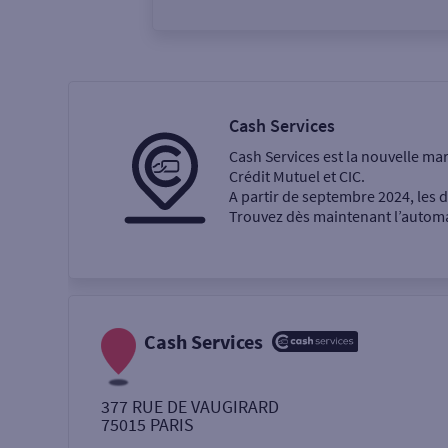
Vous êtes
Particulier
Professi
Cash Services
Cash Services est la nouvelle ma
Ma recherche
Crédit Mutuel et CIC.
A partir de septembre 2024, les
Trouvez dès maintenant l’automat
Une agence
Un service
Retrait de billets €
Cash Services
Dépôt de monnaie €
377 RUE DE VAUGIRARD
75015
PARIS