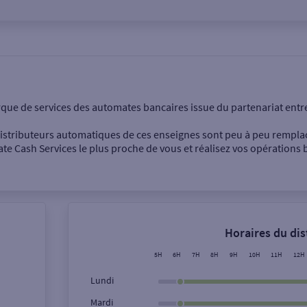
onnel
Entreprise
rque de services des automates bancaires issue du partenariat entr
 distributeurs automatiques de ces enseignes sont peu à peu rempla
e Cash Services le plus proche de vous et réalisez vos opérations b
Dépôt de billets €
Retrait de monnaie
Horaires du di
Dépôt de chèque €
5H
6H
7H
8H
9H
10H
11H
12H
Lundi
Mardi