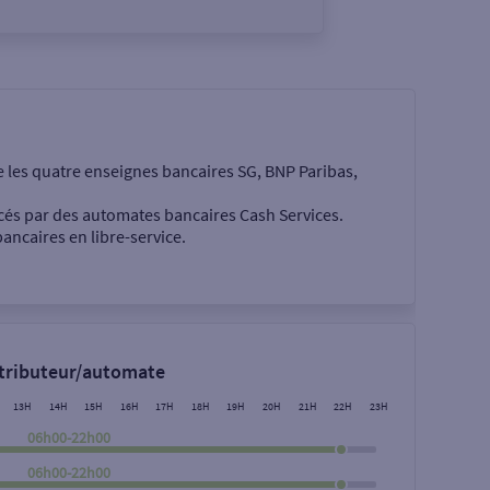
e les quatre enseignes bancaires SG, BNP Paribas,
cés par des automates bancaires Cash Services.
ancaires en libre-service.
 €
stributeur/automate
13H
14H
15H
16H
17H
18H
19H
20H
21H
22H
23H
06h00-22h00
06h00-22h00