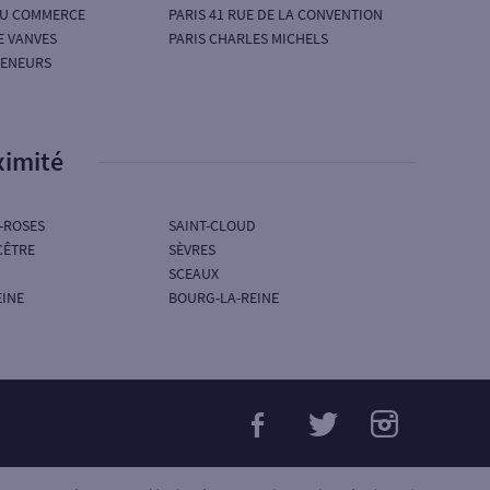
 DU COMMERCE
PARIS 41 RUE DE LA CONVENTION
E VANVES
PARIS CHARLES MICHELS
RENEURS
ximité
-ROSES
SAINT-CLOUD
CÊTRE
SÈVRES
SCEAUX
EINE
BOURG-LA-REINE