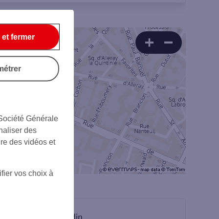
 et fermer
métrer
 Société Générale
naliser des
ire des vidéos et
fier vos choix à
sur Linkedin