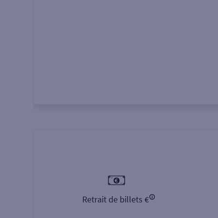
Autour de moi
ou
Retrait de billets €