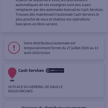
automatiques de ces enseignes sont peu à peu
Un service
remplacés par des automates bancaires Cash Services.
Trouvez dès maintenant l’automate Cash Services le
plus proche de vous et réalisez vos opérations
bancaires en libre-service.
Votre distributeur/automate est
Autour de moi
temporairement fermé du 27 juillet 2026 au 13
août 2026 inclus
ou
Cash Services
Ville / Code postal
16 PLACE DU GENERAL DE GAULLE
Rue
59310
ORCHIES
Horaires du distributeur/automate