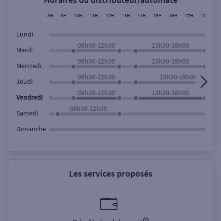
Rechercher
8H
9H
10H
11H
12H
13H
14H
15H
16H
17H
18H
1
Lundi
09h30-12h30
13h30-18h00
,
Mardi
09h30-12h30
13h30-18h00
,
Mercredi
09h30-12h30
13h30-19h00
,
Jeudi
09h30-12h30
13h30-18h00
,
Vendredi
08h30-12h30
Samedi
Dimanche
Les services proposés