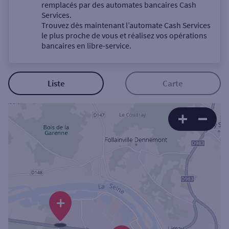
Un service
remplacés par des automates bancaires Cash
Services.
Trouvez dès maintenant l’automate Cash Services
le plus proche de vous et réalisez vos opérations
bancaires en libre-service.
Autour de moi
Liste
Carte
ou
Ville / Code postal
Rue
+
Rechercher