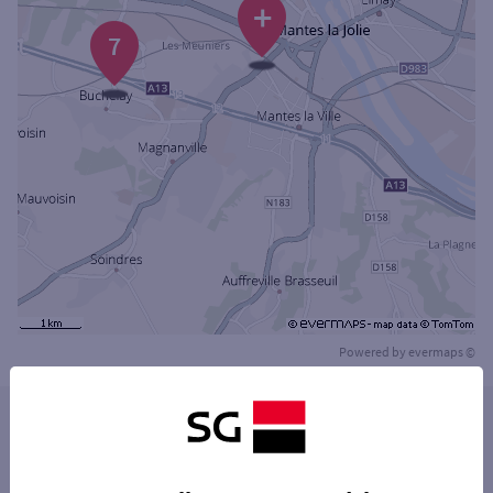
+
7
Powered by
evermaps ©
Les distributeurs/automates dans les villes à
proximité
MANTES-LA-JOLIE