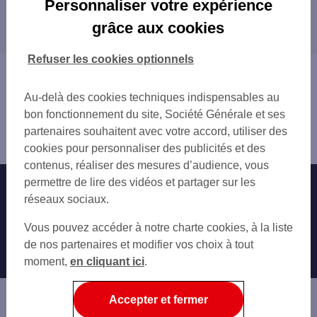
Personnaliser votre expérience
Les distributeurs/automates dans les
MANTES-LA-VILLE
grâce aux cookies
départements limitrophes
AUBERGENVILLE
LES MUREAUX
27 EURE
Refuser les cookies optionnels
VERNEUIL-SUR-SEINE
28 EURE-ET-LOIR
Vous êtes ici : Accueil
TRIEL-SUR-SEINE
91 ESSONNE
Trouver une agence bancaire
VERNON
Au-delà des cookies techniques indispensables au
92 HAUTS-DE-SEINE
Distributeurs/automates
PLAISIR
bon fonctionnement du site, Société Générale et ses
95 VAL-D'OISE
Yvelines
LES CLAYES-SOUS-BOIS
partenaires souhaitent avec votre accord, utiliser des
Limay
cookies pour personnaliser des publicités et des
contenus, réaliser des mesures d’audience, vous
permettre de lire des vidéos et partager sur les
Nos engagements
Nous contacter
réseaux sociaux.
Particuliers
Autres sites SG
Vous pouvez accéder à notre charte cookies, à la liste
Professionnels
de nos partenaires et modifier vos choix à tout
moment,
en cliquant ici
.
Entreprises
Associations
Accepter et fermer