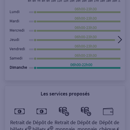
5H
6H
7H
8H
9H
10H
11H
12H
13H
14H
15H
16H
17H
18H
19H
20H
21H
22H
Rechercher
06h00-23h30
Lundi
06h00-23h30
Mardi
06h00-23h30
Mercredi
06h00-23h30
Jeudi
06h00-23h30
Vendredi
06h00-23h30
Samedi
06h00-22h00
Dimanche
Les services proposés
Retrait de
Dépôt de
Retrait de
Dépôt de
Dépôt de
monnaie
monnaie
chèque €
billets €
billets €