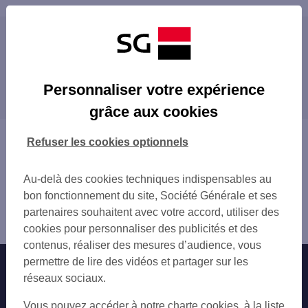
Les distributeurs/automates à proximité
FONTAINE DE VAUCLUSE
Les distributeurs/automates dans les villes à
CAVAILLON
Personnaliser votre expérience
proximité
CAVAILLON 12 PL GAMBETTA
grâce aux cookies
PERNES LES FONTAINES
PERNES-LES-FONTAINES
COUSTELLET
CAVAILLON
Vous êtes ici : Accueil
Refuser les cookies optionnels
MONTFAVET RES DE L ESP 15 RUE MARCE
VEDÈNE
Trouver une agence bancaire
VEDENE
MONTEUX
Distributeurs/automates
CARPENTRAS 692 AV FREDERIC MISTRAL
Au-delà des cookies techniques indispensables au
CARPENTRAS
Vaucluse
CARPENTRAS
bon fonctionnement du site, Société Générale et ses
LE PONTET
l'Isle sur la Sorgue
CARPENTRAS 131 PL DE VERDUN
partenaires souhaitent avec votre accord, utiliser des
CHÂTEAURENARD
Distributeur/automate L'ISLE SUR LA SORGUE
LE PONTET REALPANIER
cookies pour personnaliser des publicités et des
SORGUES
CHATEAURENARD 16 AV VICTOR HUGO
contenus, réaliser des mesures d’audience, vous
AVIGNON
SORGUES 27 AV D AVIGNON
permettre de lire des vidéos et partager sur les
Nos engagements
Nous contacter
SAINT-RÉMY-DE-PROVENCE
AVIGNON CAP SUD
réseaux sociaux.
AVIA SORGUES
Particuliers
Autres sites SG
Vous pouvez accéder à notre charte cookies, à la liste