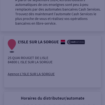
automatiques de ces enseignes sont peu à peu
Un service
remplacés par des automates bancaires Cash Services.
Trouvez dès maintenant l’automate Cash Services le
plus proche de vous et réalisez vos opérations
bancaires en libre-service.
L'ISLE SUR LA SORGUE
Autour de moi
ou
25 QUAI ROUGET DE LISLE
84800
L ISLE SUR LA SORGUE
Ville / Code postal
Agence L'ISLE SUR LA SORGUE
Rue
Horaires du distributeur/automate