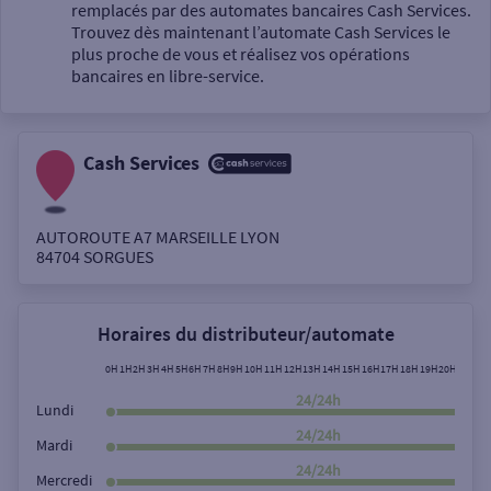
Un service
remplacés par des automates bancaires Cash Services.
Trouvez dès maintenant l’automate Cash Services le
plus proche de vous et réalisez vos opérations
bancaires en libre-service.
Cash Services
Autour de moi
ou
AUTOROUTE A7 MARSEILLE LYON
84704
SORGUES
Ville / Code postal
Horaires du distributeur/automate
Rue
0H
1H
2H
3H
4H
5H
6H
7H
8H
9H
10H
11H
12H
13H
14H
15H
16H
17H
18H
19H
20H
21H
22
24/24h
Lundi
24/24h
Mardi
Rechercher
24/24h
Mercredi