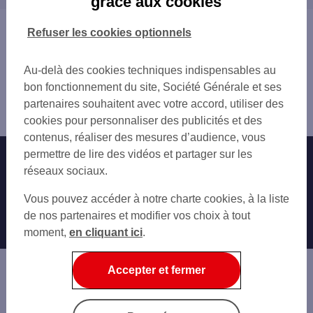
grâce aux cookies
PUJAUT
VEDÈNE
AVIGNON 2 PL CARNOT
LE PONTET
Vous êtes ici : Accueil
Refuser les cookies optionnels
AVIGNON REP
VILLENEUVE-LÈS-AVIGNON
Trouver une agence bancaire
AVIGNON-ROTONDES
AVIGNON
Distributeurs/automates
AVIGNON 39 RUE DE LA REPUBLIQUE
Au-delà des cookies techniques indispensables au
MONTEUX
Vaucluse
VILLENEUVE LES AVIGNON 98 AV DU GAL
bon fonctionnement du site, Société Générale et ses
ORANGE
Sorgues
SNCF AVIGNON CT
partenaires souhaitent avec votre accord, utiliser des
CARPENTRAS
Distributeur/automate AVIA SORGUES
AVIGNON 20 BD SAINT ROCH
cookies pour personnaliser des publicités et des
CHÂTEAURENARD
AVIGNON CAP SUD
contenus, réaliser des mesures d’audience, vous
PERNES-LES-FONTAINES
LES ANGLES 850 AV DE LA 2E DIV BLIN
permettre de lire des vidéos et partager sur les
Nos engagements
Nous contacter
L'ISLE-SUR-LA-SORGUE
LES ANGLES DIDEROT
réseaux sociaux.
MONTFAVET RES DE L ESP 15 RUE MARCE
Particuliers
Autres sites SG
Vous pouvez accéder à notre charte cookies, à la liste
ORANGE 139 RUE DU COLONEL ARNAUD BE
Professionnels
de nos partenaires et modifier vos choix à tout
GARE SNCF AVIGNON TGV
moment,
en cliquant ici
.
CARPENTRAS 692 AV FREDERIC MISTRAL
Entreprises
ORANGE
Associations
Accepter et fermer
Banque privée
Informations légales
Economie Publique