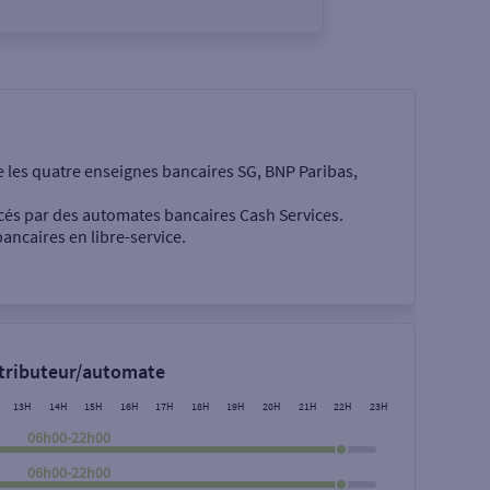
e les quatre enseignes bancaires SG, BNP Paribas,
cés par des automates bancaires Cash Services.
ancaires en libre-service.
 €
stributeur/automate
13H
14H
15H
16H
17H
18H
19H
20H
21H
22H
23H
06h00-22h00
06h00-22h00