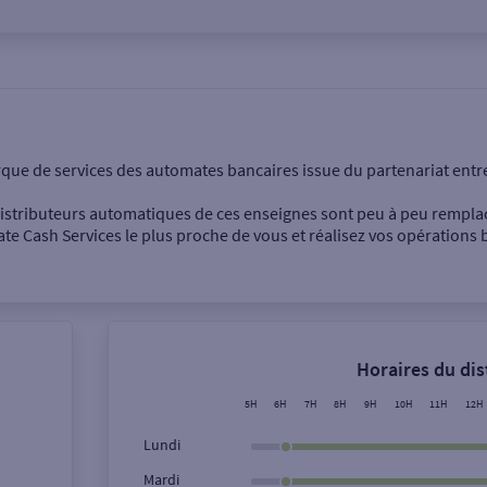
onnel
Entreprise
rque de services des automates bancaires issue du partenariat entr
 distributeurs automatiques de ces enseignes sont peu à peu rempla
e Cash Services le plus proche de vous et réalisez vos opérations b
Dépôt de billets €
Retrait de monnaie
Horaires du di
Dépôt de chèque €
5H
6H
7H
8H
9H
10H
11H
12H
Lundi
Mardi