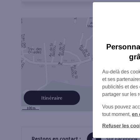
Personnal
gr
Au-delà des cook
et ses partenaire
publicités et des
partager sur les 
Itinéraire
Vous pouvez accéd
tout moment,
en 
Refuser les coo
Restons en contact :
sur Facebook