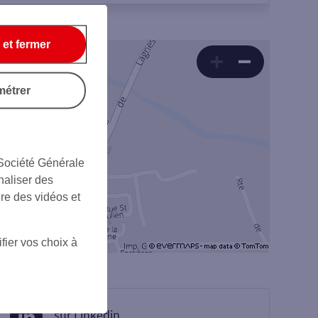
 et fermer
métrer
 Société Générale
naliser des
ire des vidéos et
fier vos choix à
sur Linkedin