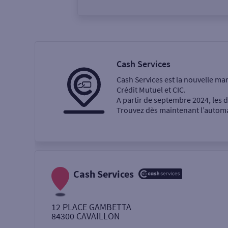
Vous êtes
Particulier
Professi
Cash Services
Cash Services est la nouvelle ma
Ma recherche
Crédit Mutuel et CIC.
A partir de septembre 2024, les
Trouvez dès maintenant l’automat
Une agence
Un service
Retrait de billets €
Cash Services
Dépôt de monnaie €
12 PLACE GAMBETTA
84300
CAVAILLON