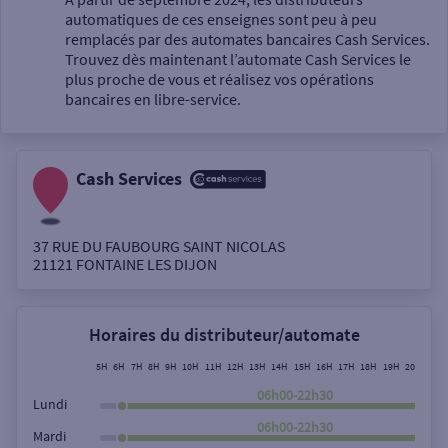
automatiques de ces enseignes sont peu à peu
Un service
remplacés par des automates bancaires Cash Services.
Trouvez dès maintenant l’automate Cash Services le
plus proche de vous et réalisez vos opérations
bancaires en libre-service.
Cash Services
Autour de moi
ou
37 RUE DU FAUBOURG SAINT NICOLAS
21121
FONTAINE LES DIJON
Ville / Code postal
Horaires du distributeur/automate
Rue
5H
6H
7H
8H
9H
10H
11H
12H
13H
14H
15H
16H
17H
18H
19H
20H
21H
06h00-22h30
Lundi
06h00-22h30
Mardi