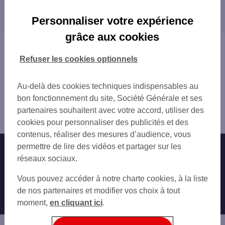
Les distributeurs/automates dans les villes à
TALANT 34 BD DE TROYES
proximité
DIJON AV DE LANGRES
Personnaliser votre expérience
DIJON VICTOR HUGO
DIJON
grâce aux cookies
DIJON 26 AV ALBERT CAMUS
TALANT
Vous êtes ici : Accueil
DIJON 7-9 PL DE LA REPUBLIQUE
CHENÔVE
Trouver une agence bancaire
Refuser les cookies optionnels
DIJON 1 PL DARCY
QUETIGNY
Distributeurs/automates
DIJON 12 PL DARCY
CHEVIGNY-SAINT-SAUVEUR
Côte-d'Or
Au-delà des cookies techniques indispensables au
DIJON 10 PL DARCY
Fontaine lès Dijon
bon fonctionnement du site, Société Générale et ses
DIJON LIBERTE
Distributeur/automate FONTAINE LES DIJON 37 R DU
partenaires souhaitent avec votre accord, utiliser des
DIJON 15 BD DE LA MARNE
FBG SAIN
cookies pour personnaliser des publicités et des
DIJON 3 PL FRANCOIS RUDE
contenus, réaliser des mesures d’audience, vous
DIJON 1 RUE LAMONNOYE
permettre de lire des vidéos et partager sur les
Nos engagements
Nous contacter
DIJON 2 PL GALILEE
réseaux sociaux.
DIJON 12 BD DE L UNIVERSITE
Particuliers
DIJON FACULTES
Autres sites SG
Vous pouvez accéder à notre charte cookies, à la liste
DIJON CHENOVE
Professionnels
de nos partenaires et modifier vos choix à tout
ST APOLLINAIRE 605 ROUTE DE GRAY
moment,
en cliquant ici
.
Entreprises
CHENOVE 15 AV ROLAND CARRAZ
Associations