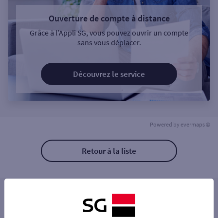
Ouverture de compte à distance
Grâce à l’Appli SG, vous pouvez ouvrir un compte
sans vous déplacer.
Découvrez le service
Powered by
evermaps ©
Retour à la liste
Les distributeurs/automates à proximité
DIJON 85 AV DE LANGRES