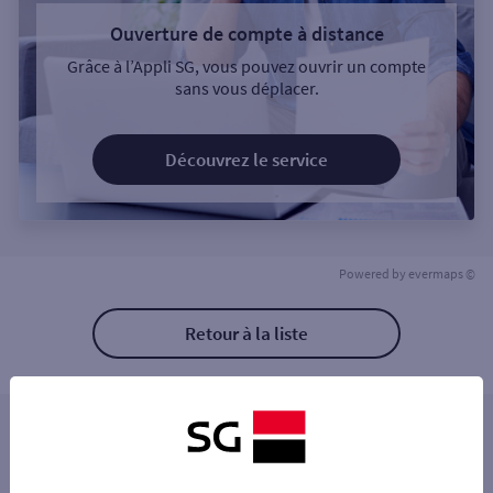
Ouverture de compte à distance
Grâce à l’Appli SG, vous pouvez ouvrir un compte
sans vous déplacer.
Découvrez le service
Powered by
evermaps ©
Retour à la liste
Les distributeurs/automates à proximité
DIJON 10 PL DARCY