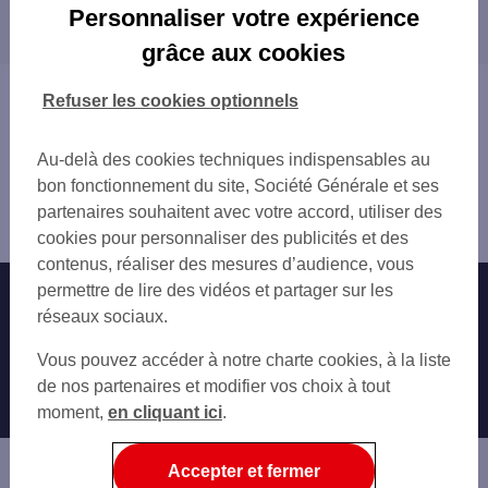
Les distributeurs/automates dans les villes à
DIJON 1 PL DARCY
Personnaliser votre expérience
proximité
DIJON LIBERTE
grâce aux cookies
DIJON 3 PL FRANCOIS RUDE
TALANT
DIJON VICTOR HUGO
CHENÔVE
Vous êtes ici : Accueil
Refuser les cookies optionnels
DIJON 1 RUE LAMONNOYE
QUETIGNY
Trouver une agence bancaire
DIJON 7-9 PL DE LA REPUBLIQUE
CHEVIGNY-SAINT-SAUVEUR
Distributeurs/automates
DIJON 15 BD DE LA MARNE
Au-delà des cookies techniques indispensables au
Côte-d'Or
DIJON 12 BD DE L UNIVERSITE
bon fonctionnement du site, Société Générale et ses
Dijon
FONTAINE LES DIJON 37 R DU FBG SAIN
partenaires souhaitent avec votre accord, utiliser des
Distributeur/automate DIJON 12 PL DARCY
TALANT 34 BD DE TROYES
cookies pour personnaliser des publicités et des
DIJON FACULTES
contenus, réaliser des mesures d’audience, vous
DIJON CHENOVE
permettre de lire des vidéos et partager sur les
Nos engagements
Nous contacter
DIJON 2 PL GALILEE
réseaux sociaux.
DIJON 85 AV DE LANGRES
Particuliers
Autres sites SG
Vous pouvez accéder à notre charte cookies, à la liste
CHENOVE 15 AV ROLAND CARRAZ
Professionnels
de nos partenaires et modifier vos choix à tout
DIJON AV DE LANGRES
moment,
en cliquant ici
.
DIJON 26 AV ALBERT CAMUS
Entreprises
ST APOLLINAIRE 605 ROUTE DE GRAY
Associations
Accepter et fermer