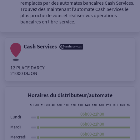
Un service
remplacés par des automates bancaires Cash Services.
Trouvez dès maintenant l’automate Cash Services le
plus proche de vous et réalisez vos opérations
bancaires en libre-service.
Cash Services
Autour de moi
ou
12 PLACE DARCY
21000
DIJON
Ville / Code postal
Horaires du distributeur/automate
Rue
5H
6H
7H
8H
9H
10H
11H
12H
13H
14H
15H
16H
17H
18H
19H
20H
21H
06h00-22h30
Lundi
06h00-22h30
Mardi
Rechercher
06h00-22h30
Mercredi