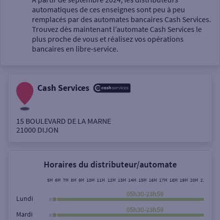
automatiques de ces enseignes sont peu à peu
Un service
remplacés par des automates bancaires Cash Services.
Trouvez dès maintenant l’automate Cash Services le
plus proche de vous et réalisez vos opérations
bancaires en libre-service.
Cash Services
Autour de moi
ou
15 BOULEVARD DE LA MARNE
21000
DIJON
Ville / Code postal
Horaires du distributeur/automate
Rue
5H
6H
7H
8H
9H
10H
11H
12H
13H
14H
15H
16H
17H
18H
19H
20H
21H
22H
05h30-23h59
Lundi
05h30-23h59
Mardi