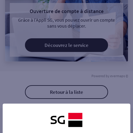
Ouverture de compte à distance
Grâce à l’Appli SG, vous pouvez ouvrir un compte
sans vous déplacer.
Découvrez le service
Powered by
evermaps ©
Retour à la liste
Les distributeurs/automates à proximité
DIJON 7-9 PL DE LA REPUBLIQUE