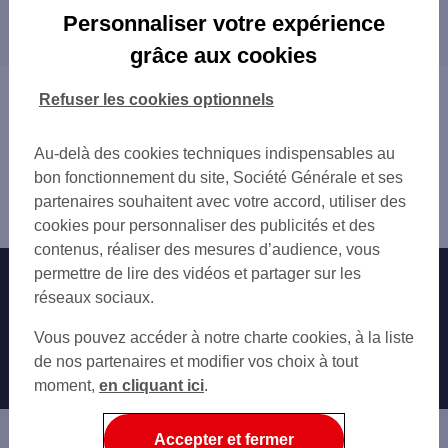
Les distributeurs/automates dans les villes à
DIJON 1 RUE LAMONNOYE
Personnaliser votre expérience
proximité
DIJON 3 PL FRANCOIS RUDE
grâce aux cookies
DIJON 2 PL GALILEE
TALANT
DIJON LIBERTE
QUETIGNY
Vous êtes ici : Accueil
Refuser les cookies optionnels
DIJON 1 PL DARCY
CHENÔVE
Trouver une agence bancaire
DIJON 10 PL DARCY
CHEVIGNY-SAINT-SAUVEUR
Distributeurs/automates
DIJON 12 PL DARCY
Au-delà des cookies techniques indispensables au
Côte-d'Or
DIJON VICTOR HUGO
bon fonctionnement du site, Société Générale et ses
Dijon
DIJON FACULTES
partenaires souhaitent avec votre accord, utiliser des
Distributeur/automate DIJON 15 BD DE LA MARNE
DIJON 12 BD DE L UNIVERSITE
cookies pour personnaliser des publicités et des
DIJON 85 AV DE LANGRES
contenus, réaliser des mesures d’audience, vous
FONTAINE LES DIJON 37 R DU FBG SAIN
permettre de lire des vidéos et partager sur les
Nos engagements
Nous contacter
DIJON AV DE LANGRES
réseaux sociaux.
ST APOLLINAIRE 605 ROUTE DE GRAY
Particuliers
Autres sites SG
Vous pouvez accéder à notre charte cookies, à la liste
DIJON 26 AV ALBERT CAMUS
Professionnels
de nos partenaires et modifier vos choix à tout
TALANT 34 BD DE TROYES
moment,
en cliquant ici
.
DIJON CHENOVE
Entreprises
CHENOVE 15 AV ROLAND CARRAZ
Associations
Accepter et fermer