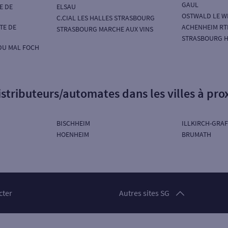
GAUL
E DE
ELSAU
OSTWALD LE W
C.CIAL LES HALLES STRASBOURG
TE DE
ACHENHEIM RT
STRASBOURG MARCHE AUX VINS
STRASBOURG H
DU MAL FOCH
istributeurs/automates dans les villes à pro
BISCHHEIM
ILLKIRCH-GRA
HOENHEIM
BRUMATH
Particuliers
cter
Autres sites SG
Professionnels
Entreprises