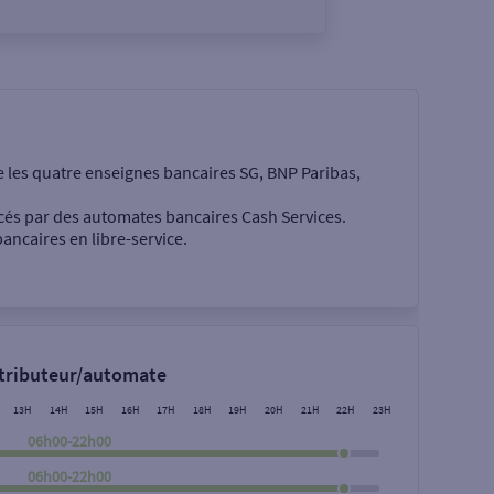
e les quatre enseignes bancaires SG, BNP Paribas,
cés par des automates bancaires Cash Services.
ancaires en libre-service.
 €
stributeur/automate
13H
14H
15H
16H
17H
18H
19H
20H
21H
22H
23H
06h00-22h00
06h00-22h00