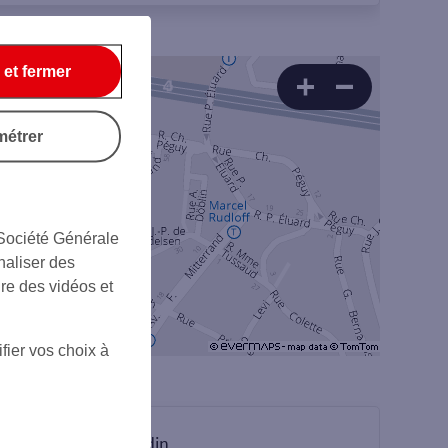
 et fermer
métrer
 Société Générale
naliser des
ire des vidéos et
fier vos choix à
sur Linkedin