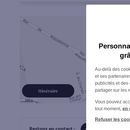
Personnal
gr
Au-delà des cook
et ses partenaire
publicités et des
partager sur les 
Itinéraire
Vous pouvez accéd
tout moment,
en 
Refuser les coo
Restons en contact :
sur Facebook