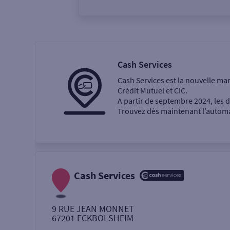
Vous êtes
Particulier
Professi
Cash Services
Cash Services est la nouvelle ma
Ma recherche
Crédit Mutuel et CIC.
A partir de septembre 2024, les
Trouvez dès maintenant l’automat
Une agence
Un service
Retrait de billets €
Cash Services
Dépôt de monnaie €
9 RUE JEAN MONNET
67201
ECKBOLSHEIM