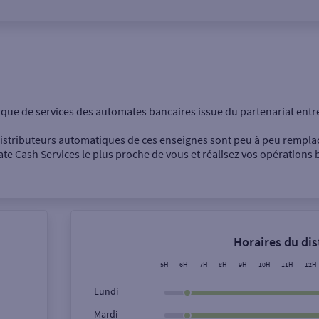
onnel
Entreprise
rque de services des automates bancaires issue du partenariat entr
 distributeurs automatiques de ces enseignes sont peu à peu rempla
e Cash Services le plus proche de vous et réalisez vos opérations b
Dépôt de billets €
Retrait de monnaie
Horaires du di
Dépôt de chèque €
5H
6H
7H
8H
9H
10H
11H
12H
Lundi
Mardi