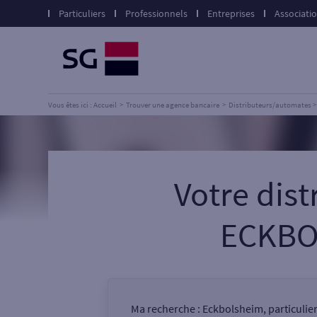
Particuliers
Professionnels
Entreprises
Associati
Vous êtes ici : Accueil
Trouver une agence bancaire
Distributeurs/automates
Votre dis
ECKBO
Ma recherche :
Eckbolsheim, particulie