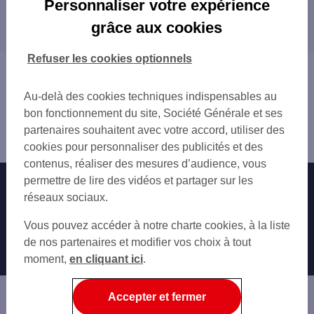
Personnaliser votre expérience
Les distributeurs/automates dans les
HOENHEIM
grâce aux cookies
départements limitrophes
STRASBOURG
LINGOLSHEIM
54 MEURTHE-ET-MOSELLE
Refuser les cookies optionnels
OSTWALD
57 MOSELLE
Vous êtes ici : Accueil
ILLKIRCH-GRAFFENSTADEN
68 HAUT-RHIN
Trouver une agence bancaire
BRUMATH
Au-delà des cookies techniques indispensables au
88 VOSGES
Distributeurs/automates
BISCHWILLER
bon fonctionnement du site, Société Générale et ses
Bas-Rhin
OBERNAI
partenaires souhaitent avec votre accord, utiliser des
Schiltigheim
cookies pour personnaliser des publicités et des
contenus, réaliser des mesures d’audience, vous
permettre de lire des vidéos et partager sur les
Nos engagements
Nous contacter
réseaux sociaux.
Particuliers
Autres sites SG
Vous pouvez accéder à notre charte cookies, à la liste
Professionnels
de nos partenaires et modifier vos choix à tout
moment,
en cliquant ici
.
Entreprises
Associations
Accepter et fermer