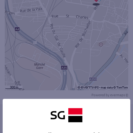
Powered by
evermaps ©
Les distributeurs/automates dans les villes à
proximité
BISCHHEIM