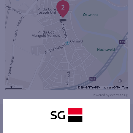
2
Powered by
evermaps ©
Les distributeurs/automates dans les villes à
proximité
ILLKIRCH-GRAFFENSTADEN