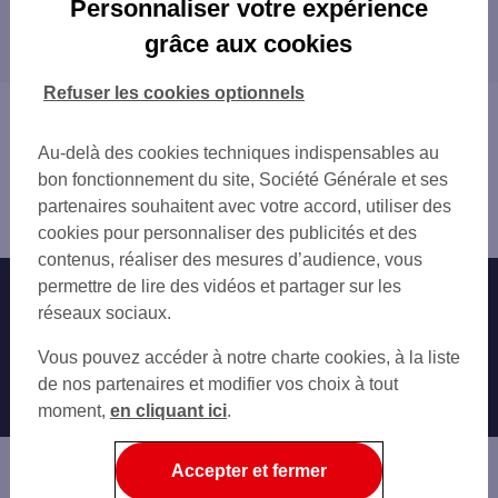
Personnaliser votre expérience
Les distributeurs/automates dans les
LINGOLSHEIM
grâce aux cookies
départements limitrophes
STRASBOURG
SCHILTIGHEIM
54 MEURTHE-ET-MOSELLE
Refuser les cookies optionnels
BISCHHEIM
57 MOSELLE
Vous êtes ici : Accueil
HOENHEIM
68 HAUT-RHIN
Trouver une agence bancaire
ERSTEIN
Au-delà des cookies techniques indispensables au
88 VOSGES
Distributeurs/automates
OBERNAI
bon fonctionnement du site, Société Générale et ses
Bas-Rhin
partenaires souhaitent avec votre accord, utiliser des
Ostwald
cookies pour personnaliser des publicités et des
contenus, réaliser des mesures d’audience, vous
permettre de lire des vidéos et partager sur les
Nos engagements
Nous contacter
réseaux sociaux.
Particuliers
Autres sites SG
Vous pouvez accéder à notre charte cookies, à la liste
Professionnels
de nos partenaires et modifier vos choix à tout
moment,
en cliquant ici
.
Entreprises
Associations
Accepter et fermer