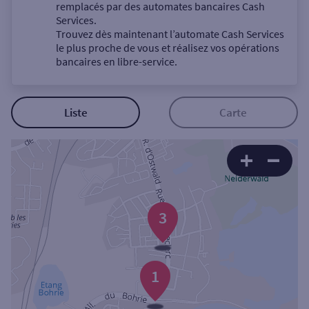
Un service
remplacés par des automates bancaires Cash
Services.
Trouvez dès maintenant l’automate Cash Services
le plus proche de vous et réalisez vos opérations
bancaires en libre-service.
Autour de moi
Liste
Carte
ou
Ville / Code postal
3
Rue
1
Rechercher