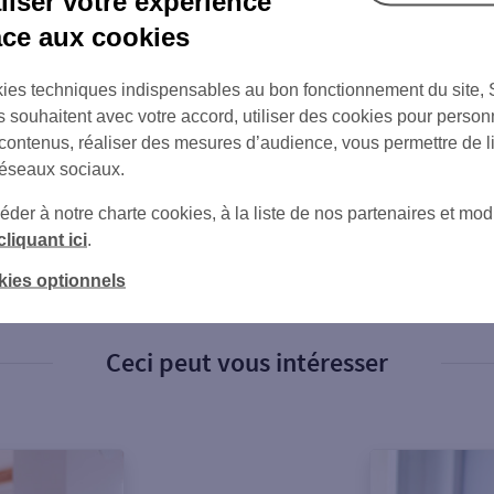
iser votre expérience
âce aux cookies
ies techniques indispensables au bon fonctionnement du site,
s souhaitent avec votre accord, utiliser des cookies pour person
 contenus, réaliser des mesures d’audience, vous permettre de l
réseaux sociaux.
sur Twitter
sur Instagram
er à notre charte cookies, à la liste de nos partenaires et modi
cliquant ici
.
kies optionnels
Ceci peut vous intéresser