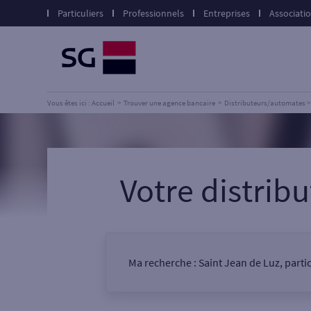
Particuliers
Professionnels
Entreprises
Associati
Vous êtes ici : Accueil
Trouver une agence bancaire
Distributeurs/automates
Votre distri
Ma recherche :
Saint Jean de Luz, parti
Vous êtes