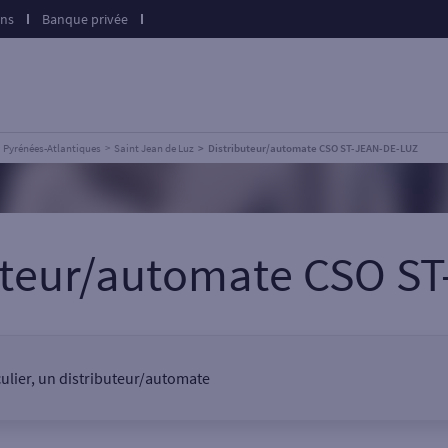
ons
Banque privée
Pyrénées-Atlantiques
Saint Jean de Luz
Distributeur/automate CSO ST-JEAN-DE-LUZ
buteur/automate CSO S
culier, un distributeur/automate