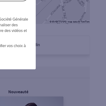
 Société Générale
naliser des
ire des vidéos et
sur Linkedin
fier vos choix à
Nouveauté