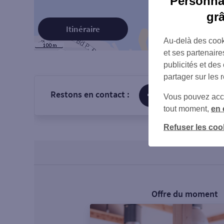
Personnal
gr
Itinéraire
Au-delà des cook
et ses partenaire
publicités et des
partager sur les 
Restons en contact :
sur Facebook
Vous pouvez accéd
tout moment,
en 
Refuser les coo
Offre du moment