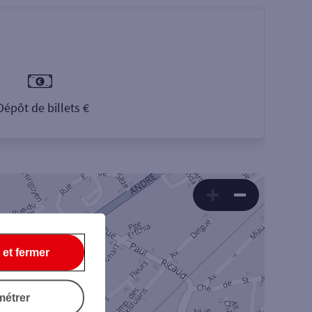
Dépôt de billets €
 et fermer
métrer