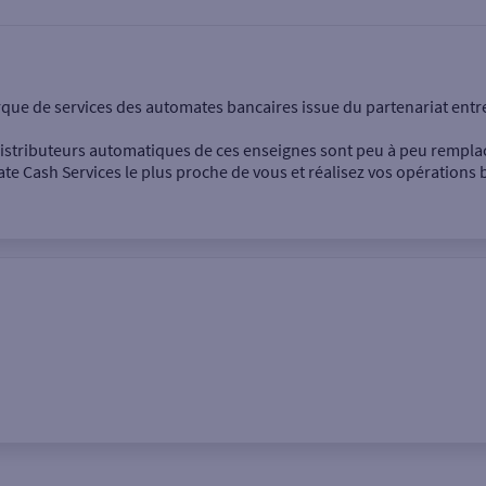
onnel
Entreprise
rque de services des automates bancaires issue du partenariat entr
 distributeurs automatiques de ces enseignes sont peu à peu rempla
e Cash Services le plus proche de vous et réalisez vos opérations b
Dépôt de billets €
Retrait de monnaie
Dépôt de chèque €
Ville / Code postal
Rue