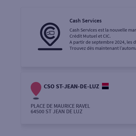
Particulier
Professi
Cash Services
Cash Services est la nouvelle ma
Ma recherche
Crédit Mutuel et CIC.
A partir de septembre 2024, les
Trouvez dès maintenant l’automat
Une agence
Un service
Retrait de billets €
CSO ST-JEAN-DE-LUZ
Dépôt de monnaie €
PLACE DE MAURICE RAVEL
64500
ST JEAN DE LUZ
Autour de moi
ou