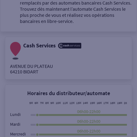
Un service
remplacés par des automates bancaires Cash Services.
Trouvez dès maintenant l’automate Cash Services le
plus proche de vous et réalisez vos opérations
bancaires en libre-service.
Cash Services
Autour de moi
ou
AVENUE DU PLATEAU
64210
BIDART
Ville / Code postal
Horaires du distributeur/automate
Rue
5H
6H
7H
8H
9H
10H
11H
12H
13H
14H
15H
16H
17H
18H
19H
20H
21H
06h00-22h00
Lundi
06h00-22h00
Mardi
Rechercher
06h00-22h00
Mercredi