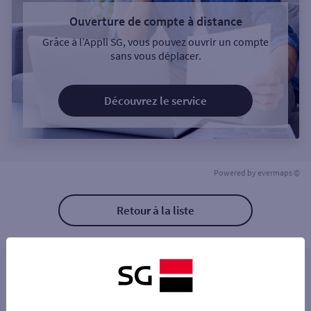
Ouverture de compte à distance
Grâce à l’Appli SG, vous pouvez ouvrir un compte
sans vous déplacer.
Découvrez le service
Powered by
evermaps ©
Retour à la liste
Les distributeurs/automates à proximité
BIDART