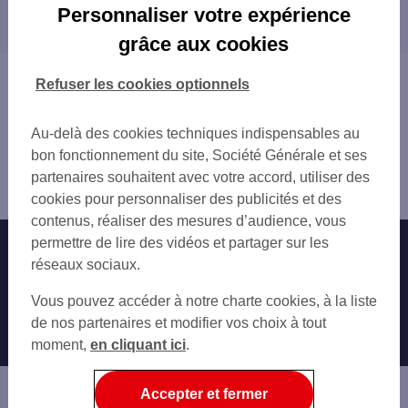
Les distributeurs/automates dans les villes à
GUETHARY RN 10
Personnaliser votre expérience
proximité
BIARRITZ 63 B AV DU PRESIDENT KEN
grâce aux cookies
BIARRITZ CLEMENCEAU
BIARRITZ
BIARRITZ CSO 4
ANGLET
Vous êtes ici : Accueil
Refuser les cookies optionnels
BIARRITZ CSO 5
SAINT-JEAN-DE-LUZ
Trouver une agence bancaire
BIARRITZ 2 AV EDOUARD VII LTS1
BAYONNE
Distributeurs/automates
ANGLET
Au-delà des cookies techniques indispensables au
TARNOS
Pyrénées-Atlantiques
ANGLET 17 RUE AMEDEE DUFOURG
bon fonctionnement du site, Société Générale et ses
HENDAYE
Bidart
ST JEAN DE LUZ 2 PL DU MAL FOCH - A
partenaires souhaitent avec votre accord, utiliser des
Distributeur/automate BIDART AV DU PLATEAU
ANGLET 1 AV DE LA CHAMBRE D AMOUR
cookies pour personnaliser des publicités et des
ANGLET 3 AV DE MAIGNON
contenus, réaliser des mesures d’audience, vous
ANGLET 64 RUE DE BAHINOS
permettre de lire des vidéos et partager sur les
Nos engagements
Nous contacter
CSO ST-JEAN-DE-LUZ
réseaux sociaux.
SAINT JEAN DE LUZ
Particuliers
Autres sites SG
Vous pouvez accéder à notre charte cookies, à la liste
BAYONNE
Professionnels
de nos partenaires et modifier vos choix à tout
BAYONNE 5 RUE DU 49EME
moment,
en cliquant ici
.
BAYONNE 1 PL DE LA LIBERTE
Entreprises
ST PIERRE D'IRUBE
Associations
Accepter et fermer