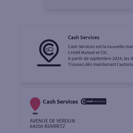
Vous êtes
Particulier
Professi
Cash Services
Cash Services est la nouvelle ma
Ma recherche
Crédit Mutuel et CIC.
A partir de septembre 2024, les
Trouvez dès maintenant l’automat
Une agence
Un service
Retrait de billets €
Cash Services
Dépôt de monnaie €
AVENUE DE VERDUN
64200
BIARRITZ