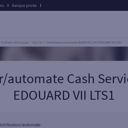
ons
Banque privée
Pyrénées-Atlantiques
Biarritz
Distributeur/automate BIARRITZ 2 AV EDOUARD VII LTS1
ur/automate Cash Servi
EDOUARD VII LTS1
 distributeur/automate