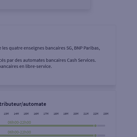
e les quatre enseignes bancaires SG, BNP Paribas,
cés par des automates bancaires Cash Services.
ancaires en libre-service.
 €
stributeur/automate
13H
14H
15H
16H
17H
18H
19H
20H
21H
22H
23H
06h00-22h00
06h00-22h00