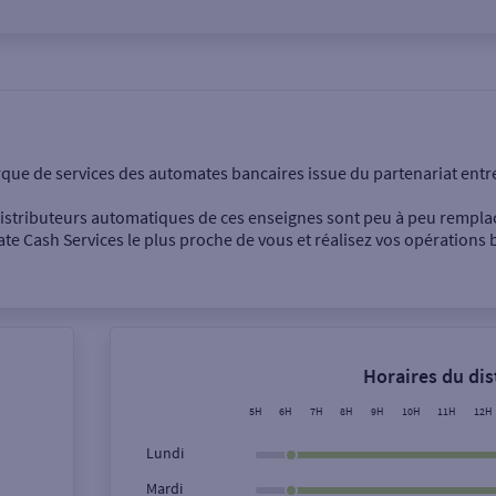
onnel
Entreprise
rque de services des automates bancaires issue du partenariat entr
 distributeurs automatiques de ces enseignes sont peu à peu rempla
e Cash Services le plus proche de vous et réalisez vos opérations b
Dépôt de billets €
Retrait de monnaie
Horaires du di
Dépôt de chèque €
5H
6H
7H
8H
9H
10H
11H
12H
Lundi
Mardi