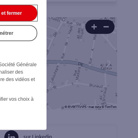
 et fermer
métrer
 Société Générale
naliser des
ire des vidéos et
fier vos choix à
sur Linkedin