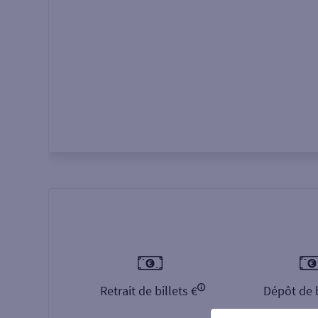
Autour de moi
ou
Retrait de billets €
Dépôt de b