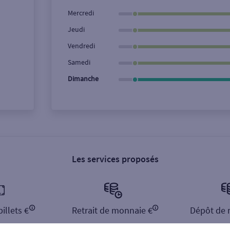
Ville / Code postal
Rue
Mercredi
Jeudi
Vendredi
Samedi
Dimanche
Les services proposés
illets €
Retrait de monnaie €
Dépôt de 