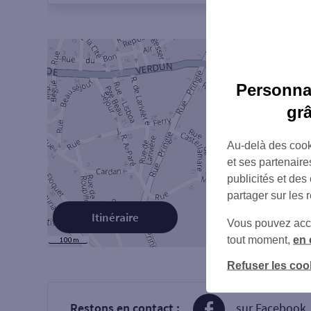
Personnal
gr
Au-delà des cook
et ses partenaire
publicités et des
partager sur les 
Itinéraire
Vous pouvez accéd
tout moment,
en 
Refuser les coo
Restons en contact :
sur Facebook