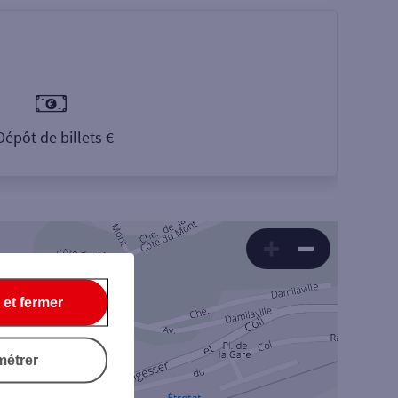
Dépôt de billets €
 et fermer
métrer