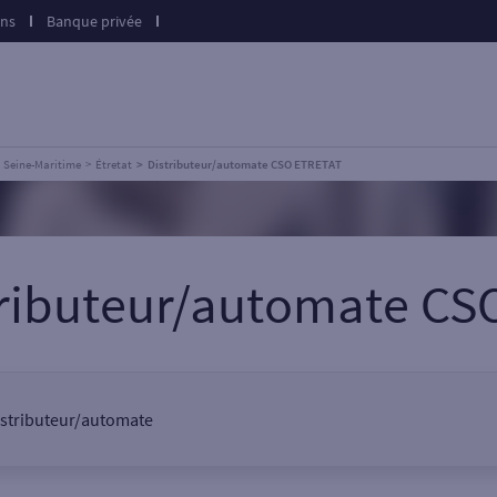
ons
Banque privée
Seine-Maritime
Étretat
Distributeur/automate CSO ETRETAT
tributeur/automate C
 distributeur/automate