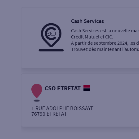
Particulier
Professi
Cash Services
Cash Services est la nouvelle ma
Ma recherche
Crédit Mutuel et CIC.
A partir de septembre 2024, les
Trouvez dès maintenant l’automat
Une agence
Un service
Retrait de billets €
CSO ETRETAT
Dépôt de monnaie €
1 RUE ADOLPHE BOISSAYE
76790
ETRETAT
Autour de moi
ou