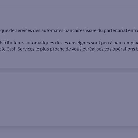
onnel
Entreprise
rque de services des automates bancaires issue du partenariat entr
 distributeurs automatiques de ces enseignes sont peu à peu rempla
e Cash Services le plus proche de vous et réalisez vos opérations b
Dépôt de billets €
Retrait de monnaie
Dépôt de chèque €
Ville / Code postal
Rue