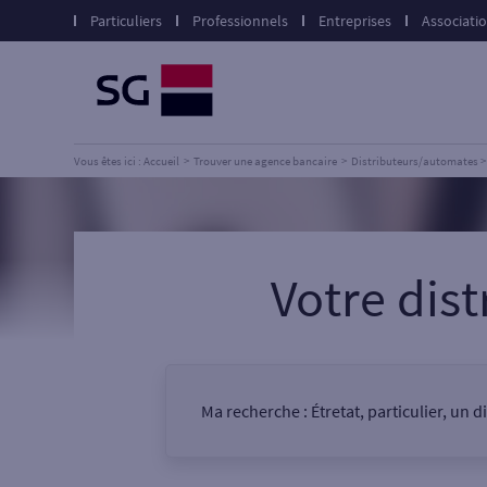
Particuliers
Professionnels
Entreprises
Associati
Vous êtes ici : Accueil
Trouver une agence bancaire
Distributeurs/automates
Votre dis
Ma recherche :
Étretat, particulier, un
Vous êtes