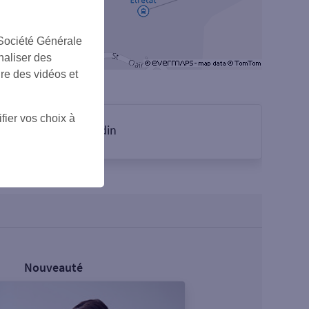
 Société Générale
naliser des
ire des vidéos et
fier vos choix à
sur Linkedin
Nouveauté