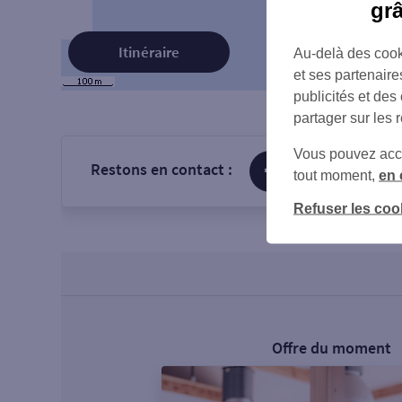
gr
Itinéraire
Au-delà des cook
et ses partenaire
publicités et des
partager sur les 
Vous pouvez accéd
Restons en contact :
sur Facebook
tout moment,
en 
Refuser les coo
Offre du moment