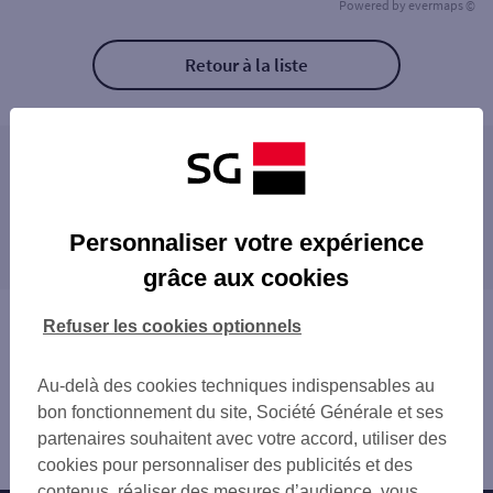
Powered by
evermaps ©
Retour à la liste
Les distributeurs/automates à proximité
BOLBEC 44 RUE DE LA REPUBLIQUE
Les distributeurs/automates dans les villes à
TMP LILLEBONNE
Personnaliser votre expérience
proximité
LILLEBONNE TASSIGNY
grâce aux cookies
ST ROMAIN DE COLBOSC 4 RUE BION
ST ROMAIN DE COLBOSC 4 RUE BION
Vous êtes ici : Accueil
Refuser les cookies optionnels
GODERVILLE 19 PL GODARD DES VAUX
Trouver une agence bancaire
TERRES DE CAUX 734 RUE CHARLES DE G
Distributeurs/automates
RIVES EN SEINE
Au-delà des cookies techniques indispensables au
Seine-Maritime
E.LECLERC GONFREVILLE
bon fonctionnement du site, Société Générale et ses
Bolbec
HARFLEUR
partenaires souhaitent avec votre accord, utiliser des
Distributeur/automate BOLBEC
HONFLEUR
cookies pour personnaliser des publicités et des
HONFLEUR 11 QUAI LEPAULMIER
contenus, réaliser des mesures d’audience, vous