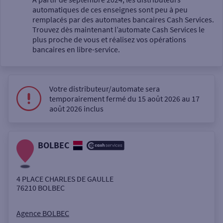
automatiques de ces enseignes sont peu à peu
Un service
remplacés par des automates bancaires Cash Services.
Trouvez dès maintenant l’automate Cash Services le
plus proche de vous et réalisez vos opérations
bancaires en libre-service.
Votre distributeur/automate sera
Autour de moi
temporairement fermé du 15 août 2026 au 17
août 2026 inclus
ou
BOLBEC
Ville / Code postal
4 PLACE CHARLES DE GAULLE
Rue
76210
BOLBEC
Agence BOLBEC