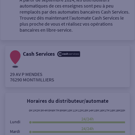
automatiques de ces enseignes sont peu à peu
Un service
remplacés par des automates bancaires Cash Services.
Trouvez dès maintenant l’automate Cash Services le
plus proche de vous et réalisez vos opérations
bancaires en libre-service.
Cash Services
Autour de moi
ou
29 AV P MENDES
76290
MONTIVILLIERS
Ville / Code postal
Horaires du distributeur/automate
Rue
0H
1H
2H
3H
4H
5H
6H
7H
8H
9H
10H
11H
12H
13H
14H
15H
16H
17H
18H
19H
20H
21H
22
24/24h
Lundi
24/24h
Mardi