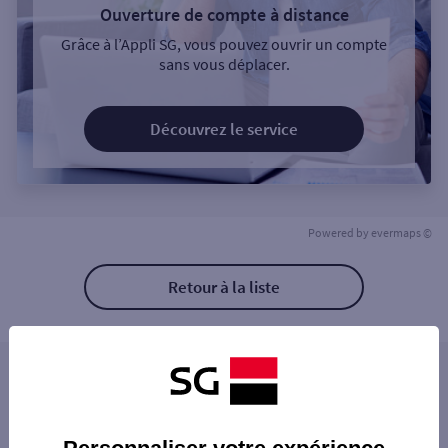
Ouverture de compte à distance
Grâce à l’Appli SG, vous pouvez ouvrir un compte
sans vous déplacer.
Découvrez le service
Powered by
evermaps ©
Retour à la liste
Les distributeurs/automates à proximité
MONTIVILLIERS 1 RUE LEON GAMBETTA
Les distributeurs/automates dans les villes à
MONTIVILLIERS