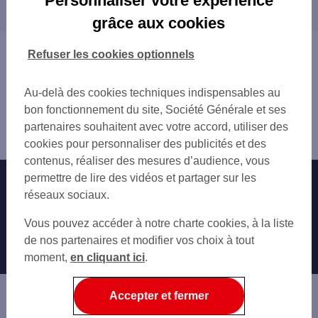
Personnaliser votre expérience
proximité
FONTAINE LA MALLET
grâce aux cookies
E.LECLERC GONFREVILLE
LE HAVRE
HARFLEUR BEAULIEU
Vous êtes ici : Accueil
Refuser les cookies optionnels
LE HAVRE CAUCRIAUVILLE
Trouver une agence bancaire
HARFLEUR
Distributeurs/automates
LE HAVRE GRAVILLE
Au-delà des cookies techniques indispensables au
Seine-Maritime
LE HAVRE 4 PL DE LA LIBERTE
bon fonctionnement du site, Société Générale et ses
Montivilliers
LE HAVRE JENNER
partenaires souhaitent avec votre accord, utiliser des
Distributeur/automate LE HAVRE C.HOSPITAL MONOD
MONT GAILLARD GALLERIE
cookies pour personnaliser des publicités et des
LE HAVRE A.BRIAND
contenus, réaliser des mesures d’audience, vous
LE HAVRE 225-227 RUE ARISTIDE BRIAN
permettre de lire des vidéos et partager sur les
Nos engagements
Nous contacter
GARE LE HAVRE
réseaux sociaux.
LE HAVRE BLEVILLE
Particuliers
Autres sites SG
Vous pouvez accéder à notre charte cookies, à la liste
LE HAVRE SANVIC
Professionnels
de nos partenaires et modifier vos choix à tout
TMP LE HAVRE LES HALLES
moment,
en cliquant ici
.
LE HAVRE 25 AV RENE COTY
Entreprises
LE HAVRE 11 QUAI DE LA MARNE
Associations
Accepter et fermer
Banque privée