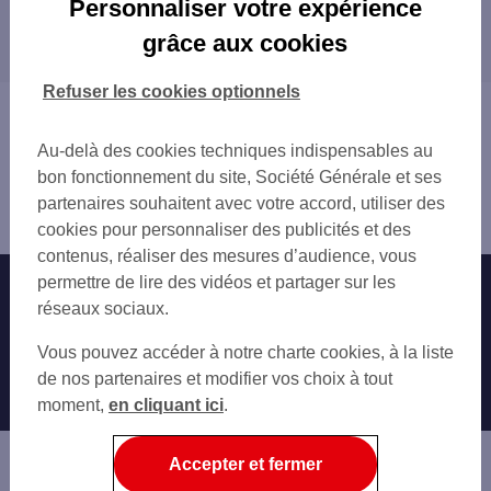
Personnaliser votre expérience
Les distributeurs/automates dans les
grâce aux cookies
départements limitrophes
01 AIN
Refuser les cookies optionnels
03 ALLIER
Vous êtes ici : Accueil
21 CÔTE-D'OR
Trouver une agence bancaire
Au-delà des cookies techniques indispensables au
39 JURA
Distributeurs/automates
bon fonctionnement du site, Société Générale et ses
42 LOIRE
Saône-et-Loire
partenaires souhaitent avec votre accord, utiliser des
58 NIÈVRE
Chalon sur Saône
cookies pour personnaliser des publicités et des
69 RHÔNE
contenus, réaliser des mesures d’audience, vous
permettre de lire des vidéos et partager sur les
Nos engagements
Nous contacter
réseaux sociaux.
Particuliers
Autres sites SG
Vous pouvez accéder à notre charte cookies, à la liste
Professionnels
de nos partenaires et modifier vos choix à tout
moment,
en cliquant ici
.
Entreprises
Associations
Accepter et fermer