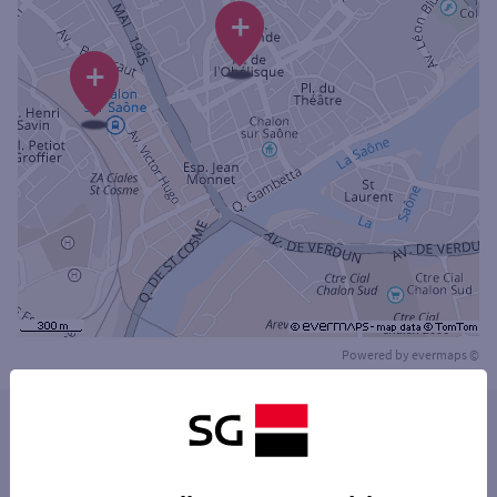
+
+
Powered by
evermaps ©
Les distributeurs/automates dans les villes à
proximité