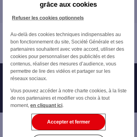
grâce aux cookies
Les distributeurs/automates dans les
MONTLUÇON
départements limitrophes
MOULINS
Refuser les cookies optionnels
VICHY
18 CHER
YZEURE
23 CREUSE
Vous êtes ici : Accueil
Au-delà des cookies techniques indispensables au
42 LOIRE
Trouver une agence bancaire
bon fonctionnement du site, Société Générale et ses
58 NIÈVRE
Distributeurs/automates
partenaires souhaitent avec votre accord, utiliser des
63 PUY-DE-DÔME
Allier
cookies pour personnaliser des publicités et des
71 SAÔNE-ET-LOIRE
contenus, réaliser des mesures d’audience, vous
permettre de lire des vidéos et partager sur les
Nos engagements
Nous contacter
réseaux sociaux.
Particuliers
Autres sites SG
Vous pouvez accéder à notre charte cookies, à la liste
Professionnels
de nos partenaires et modifier vos choix à tout
moment,
en cliquant ici
.
Entreprises
Associations
Accepter et fermer
Banque privée