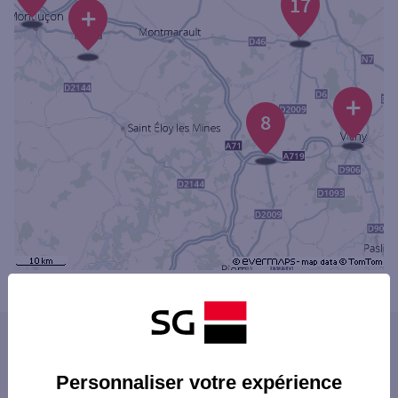
17
+
+
8
Powered by
evermaps ©
Les distributeurs/automates dans les villes
du département
Personnaliser votre expérience
CUSSET