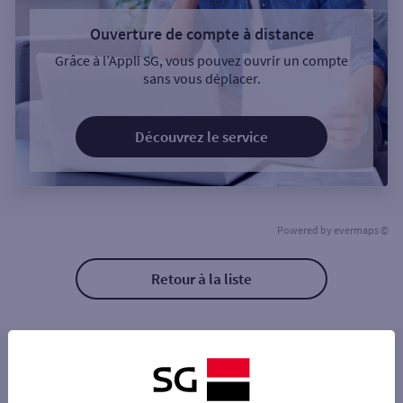
Ouverture de compte à distance
Grâce à l’Appli SG, vous pouvez ouvrir un compte
sans vous déplacer.
Découvrez le service
Powered by
evermaps ©
Retour à la liste
Les distributeurs/automates à proximité
CHALON CENTRE