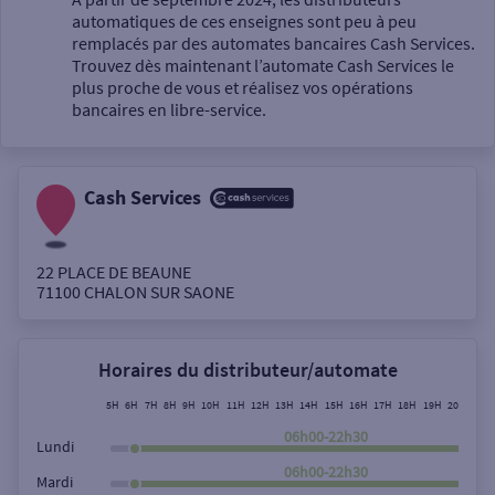
automatiques de ces enseignes sont peu à peu
Un service
remplacés par des automates bancaires Cash Services.
Trouvez dès maintenant l’automate Cash Services le
plus proche de vous et réalisez vos opérations
bancaires en libre-service.
Cash Services
Autour de moi
ou
22 PLACE DE BEAUNE
71100
CHALON SUR SAONE
Ville / Code postal
Horaires du distributeur/automate
Rue
5H
6H
7H
8H
9H
10H
11H
12H
13H
14H
15H
16H
17H
18H
19H
20H
21H
06h00-22h30
Lundi
06h00-22h30
Mardi