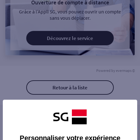
Ouverture de compte à distance
Grâce à l’Appli SG, vous pouvez ouvrir un compte
sans vous déplacer.
Découvrez le service
Powered by
evermaps ©
Retour à la liste
Les distributeurs/automates à proximité
LYON 1 AV DU MAL DE SAXE
Les distributeurs/automates dans les villes à
TMP LYON MORAND
Personnaliser votre expérience