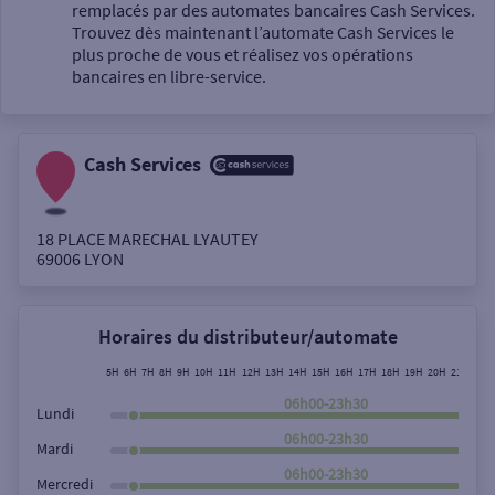
Un service
remplacés par des automates bancaires Cash Services.
Trouvez dès maintenant l’automate Cash Services le
plus proche de vous et réalisez vos opérations
bancaires en libre-service.
Cash Services
Autour de moi
ou
18 PLACE MARECHAL LYAUTEY
69006
LYON
Ville / Code postal
Horaires du distributeur/automate
Rue
5H
6H
7H
8H
9H
10H
11H
12H
13H
14H
15H
16H
17H
18H
19H
20H
21H
22H
06h00-23h30
Lundi
06h00-23h30
Mardi
Rechercher
06h00-23h30
Mercredi