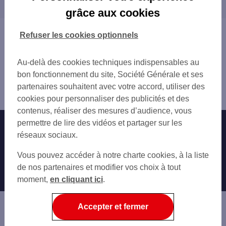
proximité
LYON REPUBLIQUE
grâce aux cookies
LYON 47-49 RUE DUQUESNE
LYON
LYON 39 RUE GRENETTE
VILLEURBANNE
Vous êtes ici : Accueil
Refuser les cookies optionnels
LYON LES HALLES
CALUIRE-ET-CUIRE
Trouver une agence bancaire
LYON 36 CRS VITTON
SAINTE-FOY-LÈS-LYON
Distributeurs/automates
LYON 17 RUE VOLTAIRE
Au-delà des cookies techniques indispensables au
ÉCULLY
Rhône
TMP LYON PART DIEU
bon fonctionnement du site, Société Générale et ses
VAULX-EN-VELIN
Lyon 6ème
LYON CROIX ROUSSE 4E
partenaires souhaitent avec votre accord, utiliser des
FRANCHEVILLE
Distributeur/automate LYON 18 PL MAL LYAUTEY
LYON 6 PL DE LA CROIX ROUSSE
cookies pour personnaliser des publicités et des
BRON
LYON CROIX ROUSSE
contenus, réaliser des mesures d’audience, vous
SAINT-FONS
LYON BROTTEAUX
permettre de lire des vidéos et partager sur les
Nos engagements
Nous contacter
TASSIN-LA-DEMI-LUNE
LYON 4 PL LE VISTE
réseaux sociaux.
OULLINS
LYON LIBERTE
Particuliers
RILLIEUX-LA-PAPE
Autres sites SG
Vous pouvez accéder à notre charte cookies, à la liste
LYON 15 PL BELLECOUR
PIERRE-BÉNITE
Professionnels
de nos partenaires et modifier vos choix à tout
LYON 143 BD DE LA CROIX ROUSSE
VÉNISSIEUX
moment,
en cliquant ici
.
LYON 150 RUE DU DOCTEUR BOUCHUT
Entreprises
SAINT-GENIS-LAVAL
LYON LAFAYETTE THIERS
CRAPONNE
Associations
Accepter et fermer
DÉCINES-CHARPIEU
Banque privée
CHASSIEU