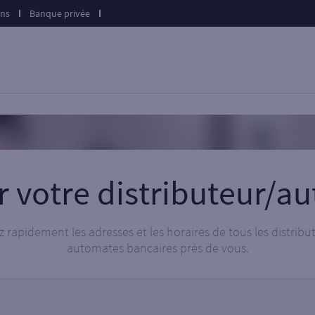
ons
Banque privée
r votre distributeur/a
 rapidement les adresses et les horaires de tous les distribu
automates bancaires près de vous.