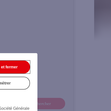
 et fermer
 €
métrer
Rechercher
 Société Générale