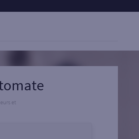
utomate
teurs et