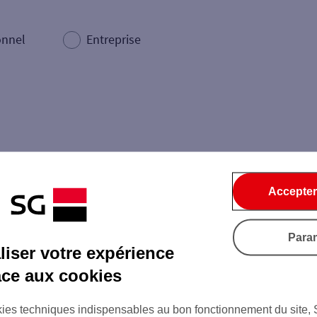
onnel
Entreprise
Accepter
Dépôt de billets €
Retrait de monnaie
Dépôt de chèque €
Para
iser votre expérience
âce aux cookies
Ville / Code postal
Rue
ies techniques indispensables au bon fonctionnement du site,