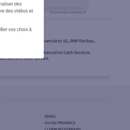
naliser des
ire des vidéos et
Powered by
evermaps ©
fier vos choix à
e les quatre enseignes bancaires SG, BNP Paribas,
cés par des automates bancaires Cash Services.
ancaires en libre-service.
NÎMES
AIX-EN-PROVENCE
CLERMONT-FERRAND