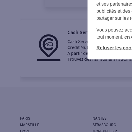
et ses partenaire
publicités et des
partager sur les 
Vous pouvez accéd
Cash Services
tout moment,
en 
Cash Services est la nouvelle ma
Crédit Mutuel et CIC.
Refuser les coo
A partir de septembre 2024, les
Trouvez dès maintenant l’automat
PARIS
NANTES
MARSEILLE
STRASBOURG
LYON
MONTPELLIER