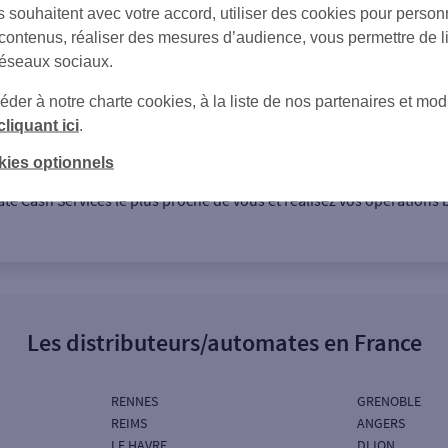
s souhaitent avec votre accord, utiliser des cookies pour person
 contenus, réaliser des mesures d’audience, vous permettre de l
réseaux sociaux.
er à notre charte cookies, à la liste de nos partenaires et modi
cliquant ici
.
rque de services des automates bancaires issue du partenariat entr
kies optionnels
 distributeurs automatiques de ces enseignes sont peu à peu rempla
e Cash Services le plus proche de vous et réalisez vos opérations b
Les distributeurs/automates en France
RENNES
GRENOBLE
REIMS
ANGERS
LE HAVRE
DIJON