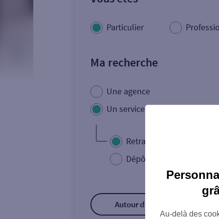
Particulier
Professi
Ma recherche
Une agence
Un service
Retrait de billets €
Dépôt de monnaie €
Personnal
gr
Autour de moi
ou
Au-delà des cook