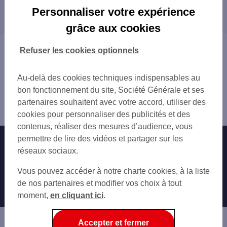
Les distributeurs/automates dans les villes à
ARRAS GAMBETTA
Personnaliser votre expérience
proximité
ARRAS 21 RUE ERNESTALE
grâce aux cookies
ARRAS 32 RUE LEON GAMBETTA
AVION
GARE SNCF ARRAS
MÉRICOURT
Vous êtes ici : Accueil
Refuser les cookies optionnels
ARRAS 114 RUE DU TEMPLE
LIÉVIN
Trouver une agence bancaire
BEAUMETZ LES LOGES 19 ROUTE NATIONA
LENS
Distributeurs/automates
MERICOURT 20 PL JEAN JAURES
Au-delà des cookies techniques indispensables au
BULLY-LES-MINES
Pas-de-Calais
AVION 69 BD GABRIEL PERI
bon fonctionnement du site, Société Générale et ses
MONTIGNY-EN-GOHELLE
Arras
LIEVIN 1 PL GAMBETTA
partenaires souhaitent avec votre accord, utiliser des
HÉNIN-BEAUMONT
Distributeur/automate ARRAS 10 RUE D DELANSORNE
LIEVIN
cookies pour personnaliser des publicités et des
HARNES
VITRY EN ARTOIS 2 RUE DE LA GARE
contenus, réaliser des mesures d’audience, vous
COURRIÈRES
LENS 130 BD EMILE BASLY
permettre de lire des vidéos et partager sur les
Nos engagements
Nous contacter
LENS 27 PL JEAN JAURES
réseaux sociaux.
LENS 17 PL JEAN JAURES
Particuliers
Autres sites SG
Vous pouvez accéder à notre charte cookies, à la liste
LENS JEAN JAURES
Professionnels
de nos partenaires et modifier vos choix à tout
BUCQUOY 16 RUE DIERVILLE
moment,
en cliquant ici
.
BULLY LES MINES 100 RUE ROGER SALEN
Entreprises
HENIN BEAUMONT GRU
Associations
Accepter et fermer