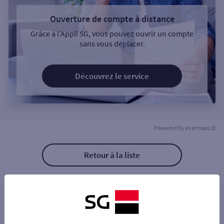
Ouverture de compte à distance
Grâce à l’Appli SG, vous pouvez ouvrir un compte
sans vous déplacer.
Découvrez le service
Powered by
evermaps ©
Retour à la liste
Les distributeurs/automates à proximité
ARRAS GAMBETTA