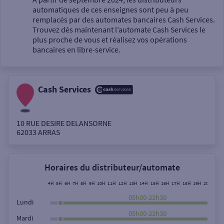
automatiques de ces enseignes sont peu à peu
Un service
remplacés par des automates bancaires Cash Services.
Trouvez dès maintenant l’automate Cash Services le
plus proche de vous et réalisez vos opérations
bancaires en libre-service.
Cash Services
Autour de moi
ou
10 RUE DESIRE DELANSORNE
62033
ARRAS
Ville / Code postal
Horaires du distributeur/automate
Rue
4H
5H
6H
7H
8H
9H
10H
11H
12H
13H
14H
15H
16H
17H
18H
19H
20H
21H
05h00-22h30
Lundi
05h00-22h30
Mardi