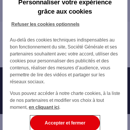
Personnaliser votre expérience
Les distributeurs/automates dans les
COURRIÈRES
grâce aux cookies
départements limitrophes
HARNES
MÉRICOURT
59 NORD
Refuser les cookies optionnels
CARVIN
80 SOMME
Vous êtes ici : Accueil
LENS
Trouver une agence bancaire
AVION
Au-delà des cookies techniques indispensables au
Distributeurs/automates
DOUAI
bon fonctionnement du site, Société Générale et ses
Pas-de-Calais
LIÉVIN
partenaires souhaitent avec votre accord, utiliser des
Hénin Beaumont
ANNOEULLIN
cookies pour personnaliser des publicités et des
SIN-LE-NOBLE
contenus, réaliser des mesures d’audience, vous
SECLIN
permettre de lire des vidéos et partager sur les
Nos engagements
Nous contacter
BULLY-LES-MINES
réseaux sociaux.
Particuliers
ARRAS
Autres sites SG
Vous pouvez accéder à notre charte cookies, à la liste
WATTIGNIES
Professionnels
de nos partenaires et modifier vos choix à tout
FACHES-THUMESNIL
moment,
en cliquant ici
.
Entreprises
Associations
Accepter et fermer