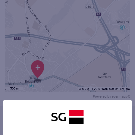
+
Powered by
evermaps ©
Les distributeurs/automates dans les villes à
proximité
MONTIGNY-EN-GOHELLE