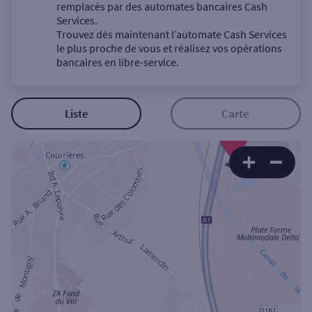
Un service
remplacés par des automates bancaires Cash
Services.
Trouvez dès maintenant l’automate Cash Services
le plus proche de vous et réalisez vos opérations
bancaires en libre-service.
Autour de moi
Liste
Carte
3
ou
Ville / Code postal
Rue
Rechercher