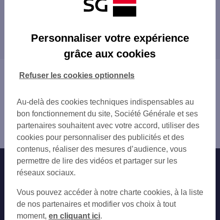
Les distributeurs/automates à proximité
LIEVIN 1 PL GAMBETTA
Les distributeurs/automates dans les villes à
LENS 130 BD EMILE BASLY
Personnaliser votre expérience
proximité
LENS 27 PL JEAN JAURES
grâce aux cookies
LENS 17 PL JEAN JAURES
AVION
LENS JEAN JAURES
LENS
Vous êtes ici : Accueil
Refuser les cookies optionnels
AVION 69 BD GABRIEL PERI
BULLY-LES-MINES
Trouver une agence bancaire
BULLY LES MINES 100 RUE ROGER SALEN
MÉRICOURT
Distributeurs/automates
MERICOURT 20 PL JEAN JAURES
Au-delà des cookies techniques indispensables au
HARNES
Pas-de-Calais
HARNES 10 GD PL
bon fonctionnement du site, Société Générale et ses
MONTIGNY-EN-GOHELLE
Liévin
WINGLES 38 RUE JULES GUESDE
partenaires souhaitent avec votre accord, utiliser des
NOEUX-LES-MINES
Distributeur/automate LIEVIN
NOEUX LES MINES 235 RUE NATIONALE
cookies pour personnaliser des publicités et des
HÉNIN-BEAUMONT
CARREFOUR AUCHY MINES
contenus, réaliser des mesures d’audience, vous
COURRIÈRES
HENIN BEAUMONT 110 PL DE LA REPUBLI
permettre de lire des vidéos et partager sur les
Nos engagements
Nous contacter
ARRAS
HENIN BEAUMONT GRU
réseaux sociaux.
CARVIN
LA BASSEE 28 RUE DE LENS
Particuliers
ANNOEULLIN
Autres sites SG
Vous pouvez accéder à notre charte cookies, à la liste
LA BASSEE LECLERC
BÉTHUNE
Professionnels
de nos partenaires et modifier vos choix à tout
BARLIN 2 RUE HERMARY
BRUAY-LA-BUISSIÈRE
moment,
en cliquant ici
.
C.CIAL NOYELLES GODAULT
Entreprises