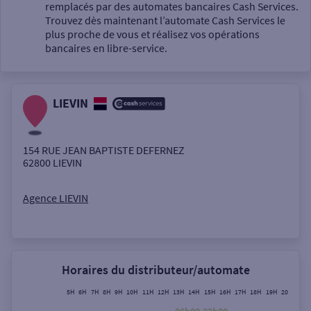
Un service
remplacés par des automates bancaires Cash Services.
Trouvez dès maintenant l’automate Cash Services le
plus proche de vous et réalisez vos opérations
bancaires en libre-service.
LIEVIN
Autour de moi
ou
154 RUE JEAN BAPTISTE DEFERNEZ
62800
LIEVIN
Ville / Code postal
Agence LIEVIN
Rue
Horaires du distributeur/automate
5H
6H
7H
8H
9H
10H
11H
12H
13H
14H
15H
16H
17H
18H
19H
20H
21H
Rechercher