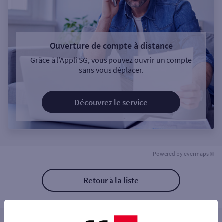
Ouverture de compte à distance
Grâce à l’Appli SG, vous pouvez ouvrir un compte
sans vous déplacer.
Découvrez le service
Powered by
evermaps ©
Retour à la liste