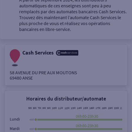
automatiques de ces enseignes sont peu à peu
Un service
remplacés par des automates bancaires Cash Services.
Trouvez dès maintenant l’automate Cash Services le
plus proche de vous et réalisez vos opérations
bancaires en libre-service.
Cash Services
Autour de moi
ou
58 AVENUE DU PRE AUX MOUTONS
69480
ANSE
Ville / Code postal
Horaires du distributeur/automate
Rue
5H
6H
7H
8H
9H
10H
11H
12H
13H
14H
15H
16H
17H
18H
19H
20H
21H
22H
06h00-23h30
Lundi
06h00-23h30
Mardi