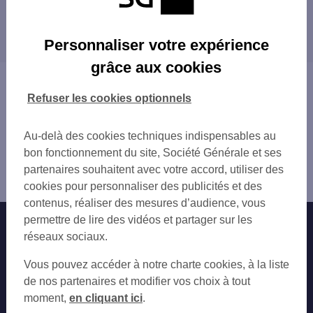
LIMAS 86 RTE DES CHANTIER DU BEAUJO
Les distributeurs/automates dans les villes à
LIMAS 2 R CHANTIERS DU BEAUJOLAIS
proximité
TREVOUX 3 BD DES COMBATTANTS
Personnaliser votre expérience
VILLEFRANCHE SUR SAONE 43-45 RUE DE
VILLEFRANCHE-SUR-SAÔNE
grâce aux cookies
VILLEFRANCHE CENTRE
CALUIRE-ET-CUIRE
Vous êtes ici : Accueil
JASSANS RIOTTIER
ÉCULLY
Trouver une agence bancaire
Refuser les cookies optionnels
VILLEFRANCHE SUR SAONE 58 BD GAL LE
RILLIEUX-LA-PAPE
Distributeurs/automates
LISSIEU
TASSIN-LA-DEMI-LUNE
Rhône
Au-delà des cookies techniques indispensables au
SPAR ST GERMAIN AU MONT D OR
LYON
Anse
bon fonctionnement du site, Société Générale et ses
CIVRIEUX D'AZERGUES LES ARCADES
VILLEURBANNE
Distributeur/automate ANSE 58 AV DU PRE AUX
partenaires souhaitent avec votre accord, utiliser des
GENAY NEUVILLE S/S
VAULX-EN-VELIN
MOUTONS
cookies pour personnaliser des publicités et des
NEUVILLE SUR SAONE 7 QUAI PASTEUR
DÉCINES-CHARPIEU
contenus, réaliser des mesures d’audience, vous
NEUVILLE SUR SAONE 12 QUAI PASTEUR
permettre de lire des vidéos et partager sur les
Nos engagements
Nous contacter
LIMONEST 268 AV DU GAL DE GAULLE
réseaux sociaux.
DARDILLY
Particuliers
LA TOUR DE SALVAGNY 6 C AV DE L HIP
Autres sites SG
Vous pouvez accéder à notre charte cookies, à la liste
L'ARBRESLE
Professionnels
de nos partenaires et modifier vos choix à tout
L'ARBRESLE 5 PL PIERRE MARIE DURAND
moment,
en cliquant ici
.
Entreprises
SUPER U L'ARBRESLE