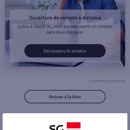
Ouverture de compte à distance
Grâce à l’Appli SG, vous pouvez ouvrir un compte
sans vous déplacer.
Découvrez le service
Powered by
evermaps ©
Retour à la liste
Les distributeurs/automates à proximité