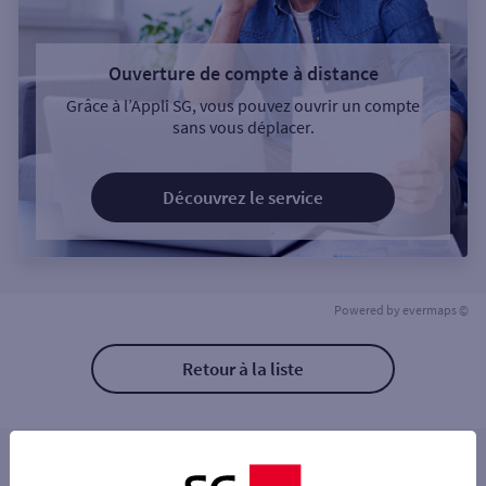
Ouverture de compte à distance
Grâce à l’Appli SG, vous pouvez ouvrir un compte
sans vous déplacer.
Découvrez le service
Powered by
evermaps ©
Retour à la liste
Les distributeurs/automates à proximité