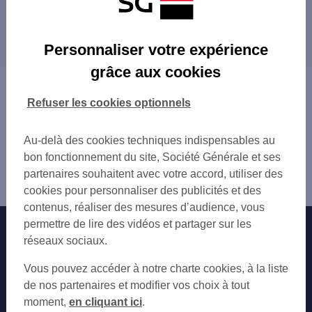
CASINO DE BOURBON
Les distributeurs/automates dans les villes à
proximité
Personnaliser votre expérience
grâce aux cookies
Vous êtes ici : Accueil
Trouver une agence bancaire
Refuser les cookies optionnels
Distributeurs/automates
Allier
Au-delà des cookies techniques indispensables au
Bourbon l'Archambault
bon fonctionnement du site, Société Générale et ses
Distributeur/automate BOURBON L'ARCHAMBAULT 8
partenaires souhaitent avec votre accord, utiliser des
RUE DE LA B
cookies pour personnaliser des publicités et des
contenus, réaliser des mesures d’audience, vous
permettre de lire des vidéos et partager sur les
Nos engagements
Nous contacter
réseaux sociaux.
Particuliers
Autres sites SG
Vous pouvez accéder à notre charte cookies, à la liste
Professionnels
de nos partenaires et modifier vos choix à tout
moment,
en cliquant ici
.
Entreprises