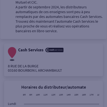
Mutuel et CIC.
A partir de septembre 2024, les distributeurs
automatiques de ces enseignes sont peu à peu
Un service
remplacés par des automates bancaires Cash Services.
Trouvez dès maintenant l’automate Cash Services le
plus proche de vous et réalisez vos opérations
bancaires en libre-service.
Cash Services
Autour de moi
ou
8 RUE DE LA BURGE
03160
BOURBON L ARCHAMBAULT
Ville / Code postal
Horaires du distributeur/automate
Rue
8H
9H
10H
11H
12H
13H
14H
15H
16H
17H
18H
1
Lundi