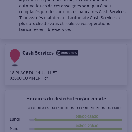
automatiques de ces enseignes sont peu à peu
Un service
remplacés par des automates bancaires Cash Services.
Trouvez dès maintenant l’automate Cash Services le
plus proche de vous et réalisez vos opérations
bancaires en libre-service.
Cash Services
Autour de moi
ou
18 PLACE DU 14 JUILLET
03600
COMMENTRY
Ville / Code postal
Horaires du distributeur/automate
Rue
5H
6H
7H
8H
9H
10H
11H
12H
13H
14H
15H
16H
17H
18H
19H
20H
21H
22H
06h00-23h30
Lundi
06h00-23h30
Mardi