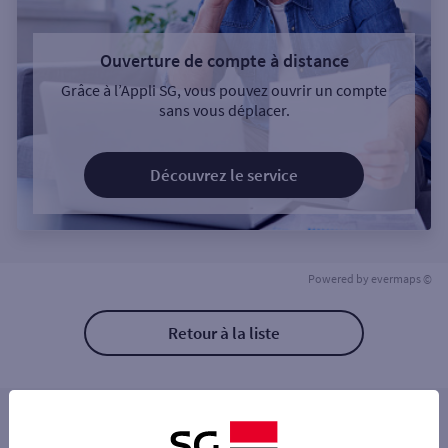
Ouverture de compte à distance
Grâce à l’Appli SG, vous pouvez ouvrir un compte
sans vous déplacer.
Découvrez le service
Powered by
evermaps ©
Retour à la liste
Les distributeurs/automates à proximité