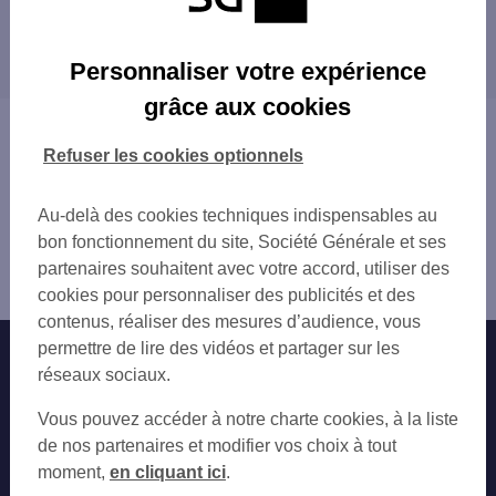
AVIA DOYET
Les distributeurs/automates dans les villes à
AVIA DOYET
proximité
MONTLUCON 16 BD DE COURTAIS
Personnaliser votre expérience
MONTLUCON
MONTLUÇON
grâce aux cookies
MONTLUCON 3 RUE ALBERT EINSTEIN
Vous êtes ici : Accueil
ST ELOY LES MINES 140 RUE JEAN JAUR
Trouver une agence bancaire
Refuser les cookies optionnels
CSO EVAUX LES BAINS
Distributeurs/automates
Allier
Au-delà des cookies techniques indispensables au
Commentry
bon fonctionnement du site, Société Générale et ses
Distributeur/automate COMMENTRY 18 PL DU 14
partenaires souhaitent avec votre accord, utiliser des
JUILLET
cookies pour personnaliser des publicités et des
contenus, réaliser des mesures d’audience, vous
permettre de lire des vidéos et partager sur les
Nos engagements
Nous contacter
réseaux sociaux.
Particuliers
Autres sites SG
Vous pouvez accéder à notre charte cookies, à la liste
Professionnels
de nos partenaires et modifier vos choix à tout
moment,
en cliquant ici
.
Entreprises