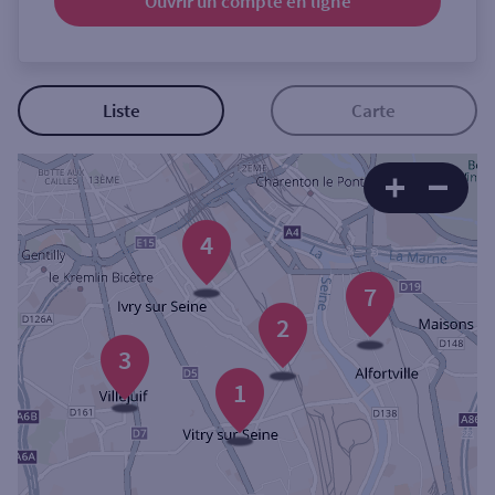
Ouvrir un compte
en ligne
Ouverte le samedi
Ouverte le lundi
Coffre-fort
Liste
Carte
Autour de moi
ou
4
7
Ville / Code postal
2
3
Rue
1
Rechercher