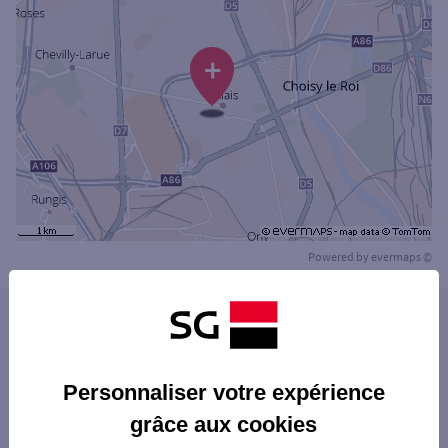
+
Powered by
evermaps ©
Les agences SG PRO dans les villes à
proximité
VILLEJUIF
Personnaliser votre expérience
Les agences SG PRO dans les départements
IVRY-SUR-SEINE
grâce aux cookies
limitrophes
THIAIS