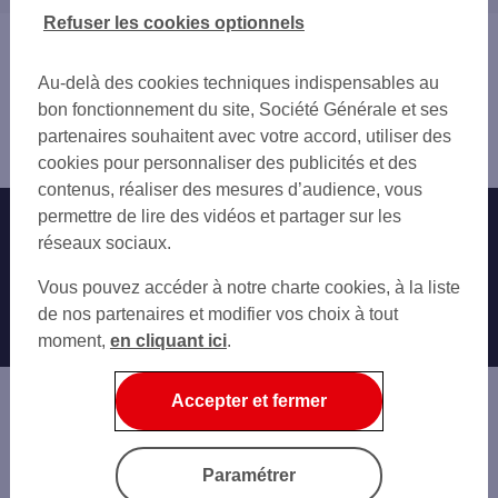
ALFORTVILLE
75 PARIS
Refuser les cookies optionnels
CHEVILLY-LARUE
77 SEINE-ET-MARNE
Vous êtes ici : Accueil
CHOISY-LE-ROI
91 ESSONNE
Trouver une agence bancaire
LE KREMLIN-BICÊTRE
Au-delà des cookies techniques indispensables au
92 HAUTS-DE-SEINE
Pro
L'HAŸ-LES-ROSES
bon fonctionnement du site, Société Générale et ses
93 SEINE-SAINT-DENIS
Val-de-Marne
CACHAN
partenaires souhaitent avec votre accord, utiliser des
Vitry sur Seine
GENTILLY
cookies pour personnaliser des publicités et des
MAISONS-ALFORT
contenus, réaliser des mesures d’audience, vous
CHARENTON-LE-PONT
permettre de lire des vidéos et partager sur les
Nos engagements
Nous contacter
ARCUEIL
réseaux sociaux.
Particuliers
CRÉTEIL
Autres sites SG
Vous pouvez accéder à notre charte cookies, à la liste
ORLY
Professionnels
de nos partenaires et modifier vos choix à tout
BOURG-LA-REINE
moment,
en cliquant ici
.
Entreprises
BAGNEUX
SAINT-MAURICE
Associations
SAINT-MANDÉ
Accepter et fermer
Banque privée
MONTROUGE
Informations légales
Economie Publique
Paramétrer
Gestion des cookies