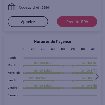
Ouverte le lundi
Code guichet : 03864
Coffre-fort
Appeler
Prendre RDV
Autour de moi
ou
Horaires de l'agence
9H
10H
11H
12H
13H
14H
15H
16H
17H
Ville / Code postal
Lundi
09h00-13h00
14h00-17h30
Mardi
09h00-13h00
14h00-17h30
Rue
Mercredi
09h00-12h00
14h00-17h30
Jeudi
09h00-13h00
14h00-17h30
Vendredi
Rechercher
Samedi