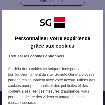
Retour à la liste
Les agences SG PRO à proximité
VITRY REPUBLIQUE
Les agences SG PRO dans les villes à
VILLEJUIF
Personnaliser votre expérience
proximité
IVRY SUR SEINE CENTRE
grâce aux cookies
ALFORTVILLE
VILLEJUIF
THIAIS BELLE EPINE
IVRY-SUR-SEINE
Vous êtes ici : Accueil
Refuser les cookies optionnels
THIAIS
ALFORTVILLE
Trouver une agence bancaire
MAISONS ALFORT MAIRIE
THIAIS
Pro
LE KREMLIN BICETRE
Au-delà des cookies techniques indispensables au
CHOISY-LE-ROI
Val-de-Marne
CHOISY LE ROI
bon fonctionnement du site, Société Générale et ses
CHEVILLY-LARUE
Vitry sur Seine
L HAY LES ROSES
partenaires souhaitent avec votre accord, utiliser des
LE KREMLIN-BICÊTRE
Agence VITRY CENTRE
PARIS MASSENA
cookies pour personnaliser des publicités et des
L'HAŸ-LES-ROSES
GENTILLY
contenus, réaliser des mesures d’audience, vous
MAISONS-ALFORT
CHARENTON LIBERTE
permettre de lire des vidéos et partager sur les
Nos engagements
Nous contacter
CHARENTON-LE-PONT
CHARENTON
réseaux sociaux.
GENTILLY