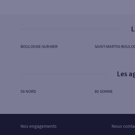
78 RUE DE METZ
62520 LE TOUQUET PARIS PLAGE
Ouvert aujourd’hui :
08H45 à 12H30
L
4
Agence MONTREUIL SUR MER
BOULOGNE-SUR-MER
SAINT-MARTIN-BOULO
SG CREDIT DU NORD
37 PL DU GAL DE GAULLE
62170 MONTREUIL SUR MER
Ouvert aujourd’hui :
08H45 à 12H30
Les a
5
Agence ARDRES
59 NORD
80 SOMME
SG CREDIT DU NORD
PLACE D ARMES
62610 ARDRES
Ouvert aujourd’hui :
08H45 à 12H30
Nos engagements
Nous conta