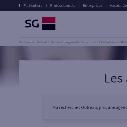
Particuliers
Professionnels
Entreprises
Associati
Vous êtes ici : Accueil
Trouver une agence bancaire
Pro
Pas-de-Calais
Out
Les
Ma recherche :
Outreau, pro, une agen
Vous êtes