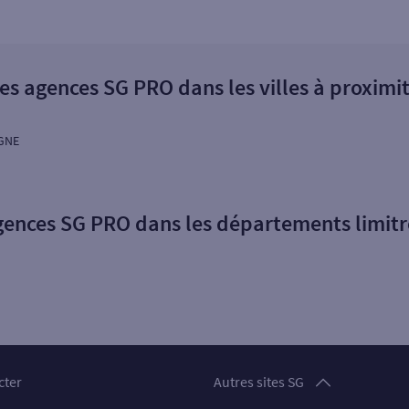
es agences SG PRO dans les villes à proximi
GNE
gences SG PRO dans les départements limit
Particuliers
cter
Autres sites SG
Professionnels