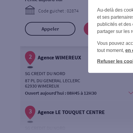
Au-delà des cook
Code guichet : 02874
et ses partenaire
publicités et des
Appeler
Prendre RDV
partager sur les 
Vous pouvez accéd
tout moment,
en 
2
Agence WIMEREUX
Refuser les coo
SG CREDIT DU NORD
87 PL DU GENERAL LECLERC
62930 WIMEREUX
Ouvert aujourd’hui :
08H45 à 12H30
3
Agence LE TOUQUET CENTRE
SG CREDIT DU NORD