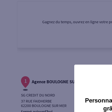
Particulier
Professi
Gagnez du temps, ouvrez en ligne votre pr
Ma recherche
Une agence
Un serv
Ouverte le samedi
1
Autour de moi
Agence BOULOGNE SUR MER
ou
SG CREDIT DU NORD
Personnal
37 RUE FAIDHERBE
62200 BOULOGNE SUR MER
gr
Fermé aujourd’hui