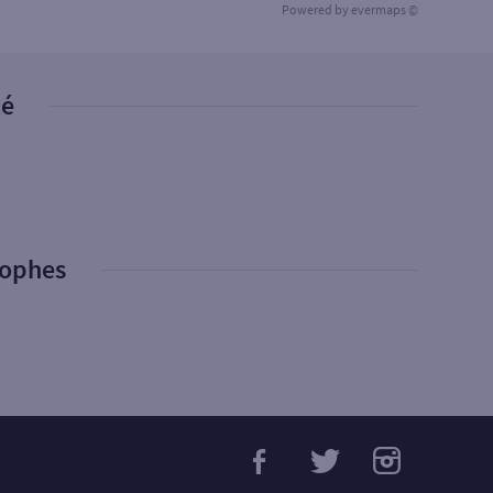
Powered by
evermaps ©
té
rophes