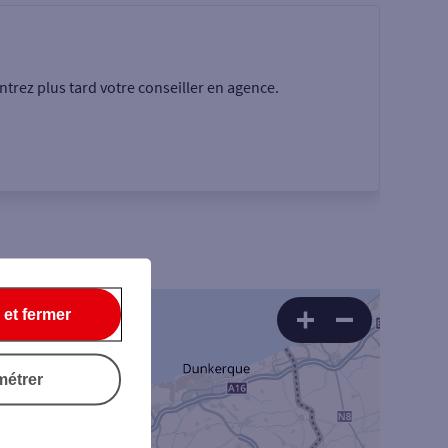
trez plus tard votre conseiller en agence.
 et fermer
Rechercher
métrer
6