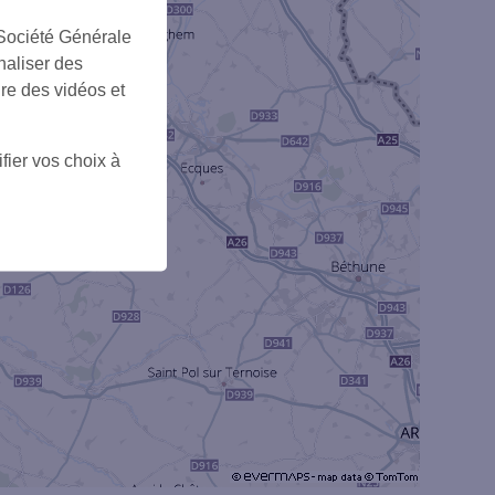
5
 Société Générale
naliser des
ire des vidéos et
fier vos choix à