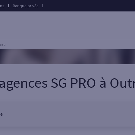
ons
Banque privée
reau
 agences SG PRO
à
Out
ce