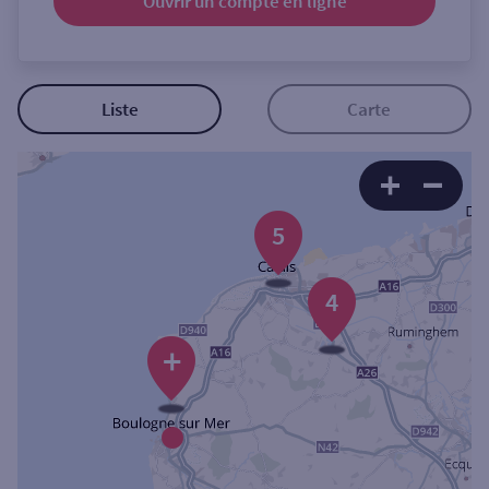
Ouvrir un compte
en ligne
Ouverte le samedi
Ouverte le lundi
Coffre-fort
Liste
Carte
Autour de moi
ou
5
Ville / Code postal
4
+
Rue
Rechercher