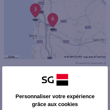
3
6
Powered by
evermaps ©
Les agences SG PRO dans les villes à
proximité
SAINT-MARTIN-BOULOGNE
Personnaliser votre expérience
Les agences SG PRO dans les départements
OUTREAU
grâce aux cookies
limitrophes