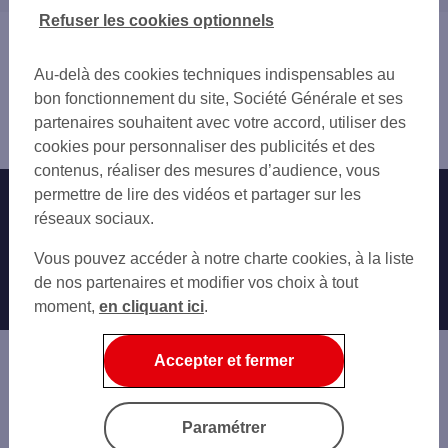
59 NORD
Refuser les cookies optionnels
80 SOMME
Vous êtes ici : Accueil
Trouver une agence bancaire
Au-delà des cookies techniques indispensables au
Pro
bon fonctionnement du site, Société Générale et ses
Pas-de-Calais
partenaires souhaitent avec votre accord, utiliser des
Boulogne sur Mer
cookies pour personnaliser des publicités et des
contenus, réaliser des mesures d’audience, vous
permettre de lire des vidéos et partager sur les
Nos engagements
Nous contacter
réseaux sociaux.
Particuliers
Autres sites SG
Vous pouvez accéder à notre charte cookies, à la liste
Professionnels
de nos partenaires et modifier vos choix à tout
moment,
en cliquant ici
.
Entreprises
Associations
Accepter et fermer
Banque privée
Informations légales
Economie Publique
Paramétrer
Gestion des cookies