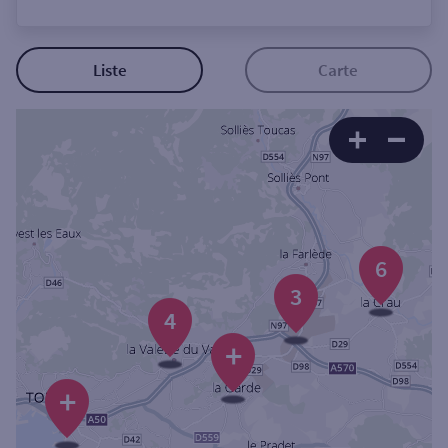
Ouverte le lundi
Coffre-fort
Liste
Carte
Autour de moi
ou
Ville / Code postal
6
3
Rue
4
+
+
Rechercher