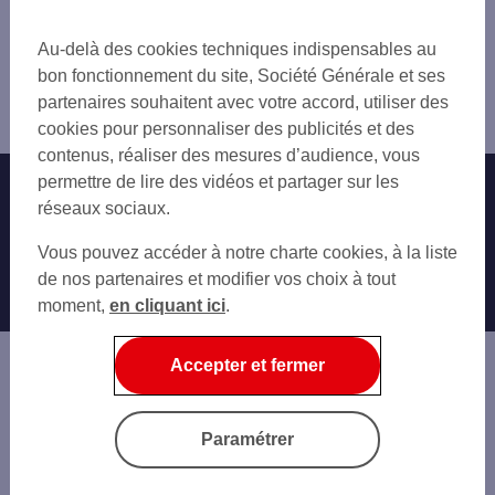
06 ALPES-MARITIMES
Vous êtes ici : Accueil
HYÈRES
13 BOUCHES-DU-RHÔNE
Trouver une agence bancaire
SOLLIÈS-PONT
Au-delà des cookies techniques indispensables au
84 VAUCLUSE
Pro
LA SEYNE-SUR-MER
bon fonctionnement du site, Société Générale et ses
Var
OLLIOULES
partenaires souhaitent avec votre accord, utiliser des
le Pradet
CUERS
cookies pour personnaliser des publicités et des
SIX-FOURS-LES-PLAGES
contenus, réaliser des mesures d’audience, vous
SANARY-SUR-MER
permettre de lire des vidéos et partager sur les
Nos engagements
Nous contacter
réseaux sociaux.
Particuliers
Autres sites SG
Vous pouvez accéder à notre charte cookies, à la liste
Professionnels
de nos partenaires et modifier vos choix à tout
moment,
en cliquant ici
.
Entreprises
Associations
Accepter et fermer
Banque privée
Informations légales
Economie Publique
Paramétrer
Gestion des cookies
Sécurité