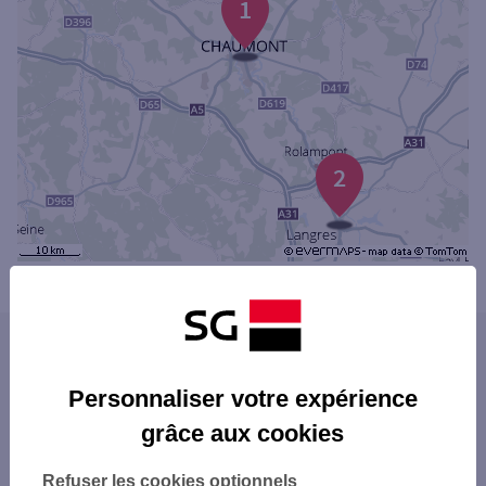
1
2
Powered by
evermaps ©
Les agences SG PRO dans les villes du
département
Personnaliser votre expérience
CHAUMONT
grâce aux cookies
Les agences SG PRO dans les départements
SAINT-DIZIER
limitrophes
Refuser les cookies optionnels