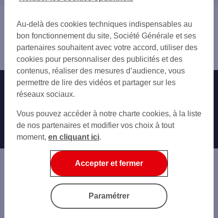
10 AUBE
21 CÔTE-D'OR
Vous êtes ici : Accueil
Au-delà des cookies techniques indispensables au
51 MARNE
Trouver une agence bancaire
bon fonctionnement du site, Société Générale et ses
55 MEUSE
Pro
partenaires souhaitent avec votre accord, utiliser des
70 HAUTE-SAÔNE
Haute-Marne
cookies pour personnaliser des publicités et des
88 VOSGES
contenus, réaliser des mesures d’audience, vous
permettre de lire des vidéos et partager sur les
Nos engagements
Nous contacter
réseaux sociaux.
Particuliers
Autres sites SG
Vous pouvez accéder à notre charte cookies, à la liste
Professionnels
de nos partenaires et modifier vos choix à tout
moment,
en cliquant ici
.
Entreprises
Associations
Accepter et fermer
Banque privée
Informations légales
Economie Publique
Paramétrer
Gestion des cookies
Sécurité