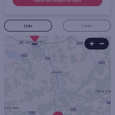
Ouvrir un compte
en ligne
Ouverte le samedi
Ouverte le lundi
Coffre-fort
Liste
Carte
3
Autour de moi
ou
Ville / Code postal
Rue
Rechercher