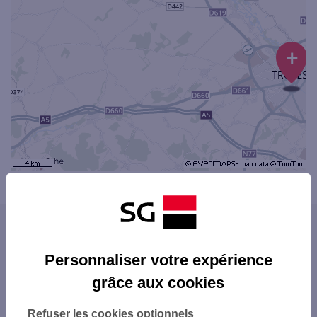
+
Powered by
evermaps ©
Les agences SG PRO dans les villes du
département
Personnaliser votre expérience
TROYES
grâce aux cookies
Les agences SG PRO dans les départements
LA CHAPELLE-SAINT-LUC
limitrophes
ROMILLY-SUR-SEINE
Refuser les cookies optionnels