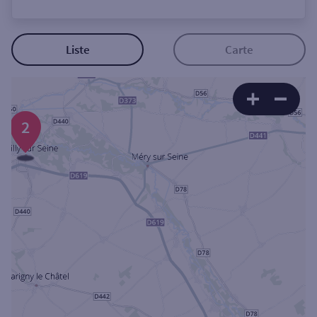
Ouverte le lundi
Coffre-fort
Liste
Carte
Autour de moi
2
ou
Ville / Code postal
Rue
Rechercher