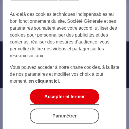
SAINT-ANDRÉ-LES-VERGERS
21 CÔTE-D'OR
SAINTE-SAVINE
51 MARNE
Vous êtes ici : Accueil
Au-delà des cookies techniques indispensables au
52 HAUTE-MARNE
Trouver une agence bancaire
bon fonctionnement du site, Société Générale et ses
77 SEINE-ET-MARNE
Pro
partenaires souhaitent avec votre accord, utiliser des
89 YONNE
Aube
cookies pour personnaliser des publicités et des
contenus, réaliser des mesures d’audience, vous
permettre de lire des vidéos et partager sur les
Nos engagements
Nous contacter
réseaux sociaux.
Particuliers
Autres sites SG
Vous pouvez accéder à notre charte cookies, à la liste
Professionnels
de nos partenaires et modifier vos choix à tout
moment,
en cliquant ici
.
Entreprises
Associations
Accepter et fermer
Banque privée
Informations légales
Economie Publique
Paramétrer
Gestion des cookies
Sécurité