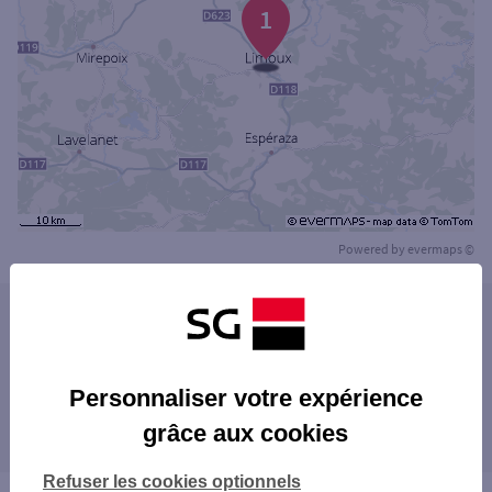
1
Powered by
evermaps ©
Les agences SG PRO dans les villes à
proximité
LIMOUX
Personnaliser votre expérience
Les agences SG PRO dans les départements
grâce aux cookies
limitrophes
09 ARIÈGE
Refuser les cookies optionnels