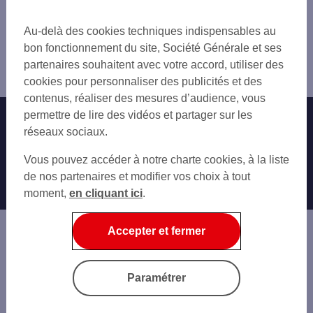
31 HAUTE-GARONNE
Vous êtes ici : Accueil
34 HÉRAULT
Trouver une agence bancaire
Au-delà des cookies techniques indispensables au
66 PYRÉNÉES-ORIENTALES
Pro
bon fonctionnement du site, Société Générale et ses
81 TARN
Aude
partenaires souhaitent avec votre accord, utiliser des
Carcassonne
cookies pour personnaliser des publicités et des
contenus, réaliser des mesures d’audience, vous
permettre de lire des vidéos et partager sur les
Nos engagements
Nous contacter
réseaux sociaux.
Particuliers
Autres sites SG
Vous pouvez accéder à notre charte cookies, à la liste
Professionnels
de nos partenaires et modifier vos choix à tout
moment,
en cliquant ici
.
Entreprises
Associations
Accepter et fermer
Banque privée
Informations légales
Economie Publique
Paramétrer
Gestion des cookies
Sécurité