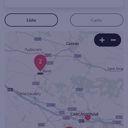
Ouverte le lundi
Coffre-fort
Liste
Carte
Autour de moi
ou
2
Ville / Code postal
Rue
Rechercher