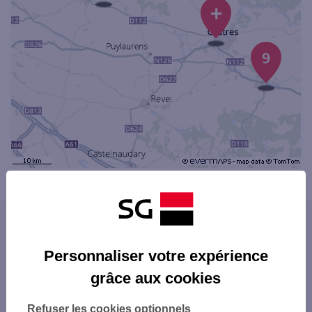
+
9
Powered by
evermaps ©
Les agences SG PRO dans les villes du
département
Personnaliser votre expérience
ALBI
grâce aux cookies
Les agences SG PRO dans les départements
CARMAUX
limitrophes
CASTRES
Refuser les cookies optionnels