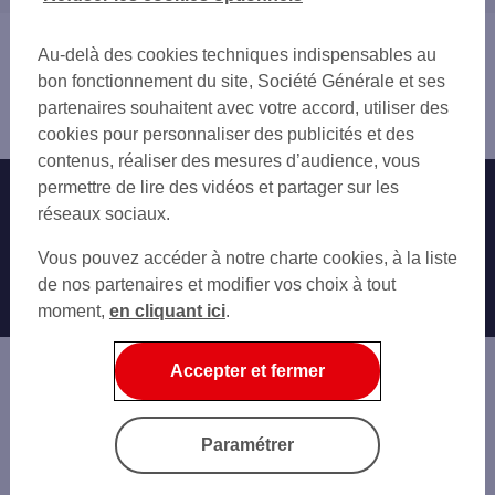
GAILLAC
11 AUDE
GRAULHET
12 AVEYRON
Vous êtes ici : Accueil
LAVAUR
Au-delà des cookies techniques indispensables au
31 HAUTE-GARONNE
Trouver une agence bancaire
MAZAMET
bon fonctionnement du site, Société Générale et ses
34 HÉRAULT
Pro
partenaires souhaitent avec votre accord, utiliser des
82 TARN-ET-GARONNE
Tarn
cookies pour personnaliser des publicités et des
contenus, réaliser des mesures d’audience, vous
permettre de lire des vidéos et partager sur les
Nos engagements
Nous contacter
réseaux sociaux.
Particuliers
Autres sites SG
Vous pouvez accéder à notre charte cookies, à la liste
Professionnels
de nos partenaires et modifier vos choix à tout
moment,
en cliquant ici
.
Entreprises
Associations
Accepter et fermer
Banque privée
Informations légales
Economie Publique
Paramétrer
Gestion des cookies
Sécurité