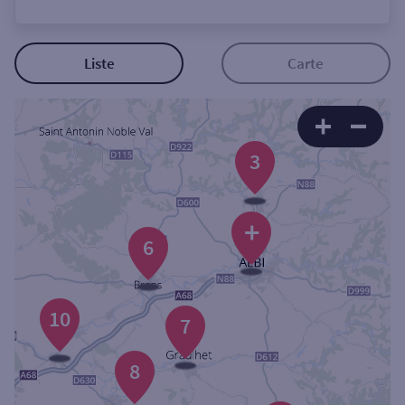
Ouverte le lundi
Coffre-fort
Liste
Carte
Autour de moi
3
ou
Ville / Code postal
+
6
Rue
10
7
Rechercher
8