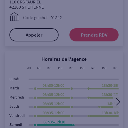
Ouverte le samedi
110 CRS FAURIEL
42100
ST ETIENNE
Ouverte le lundi
Code guichet : 01842
Coffre-fort
Appeler
Prendre RDV
Autour de moi
ou
Horaires de l'agence
8H
9H
10H
11H
12H
13H
14H
15H
16H
17
Ville / Code postal
Lundi
08h35-12h00
13h30-18h00
Mardi
08h35-12h00
13h30-18h00
Rue
Mercredi
08h35-12h00
14h30-18h0
Jeudi
08h35-12h00
13h30-18h00
Vendredi
Rechercher
08h35-12h10
Samedi