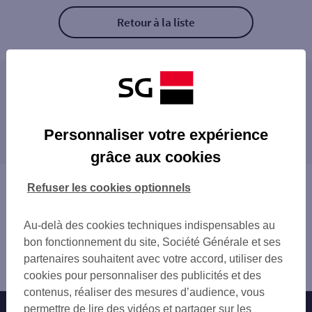
Retour à la liste
Les agences SG PRO à proximité
SAINT ETIENNE BELLEVUE
Les agences SG PRO dans les villes à
SAINT ETIENNE MAIRIE
Personnaliser votre expérience
proximité
SAINT ETIENNE MONTHIEU
grâce aux cookies
SAINT ETIENNE TERRASSE
ROCHE-LA-MOLIÈRE
LA TALAUDIERE
LE CHAMBON-FEUGEROLLES
Vous êtes ici : Accueil
Refuser les cookies optionnels
ROCHE LA MOLIERE
SAINT-CHAMOND
Trouver une agence bancaire
L'ETRAT
FIRMINY
Pro
CHAMBON FEUGEROLLES
Au-delà des cookies techniques indispensables au
SAINT-JUST-SAINT-RAMBERT
Loire
SAINT CHAMOND
bon fonctionnement du site, Société Générale et ses
ANDRÉZIEUX-BOUTHÉON
Saint Étienne
FIRMINY
partenaires souhaitent avec votre accord, utiliser des
RIVE-DE-GIER
Agence SAINT ETIENNE FAURIEL
SAINT JUST SAINT RAMBERT
cookies pour personnaliser des publicités et des
ANDREZIEUX BOUTHEON
contenus, réaliser des mesures d’audience, vous
VEAUCHE
permettre de lire des vidéos et partager sur les
Nos engagements
Nous contacter