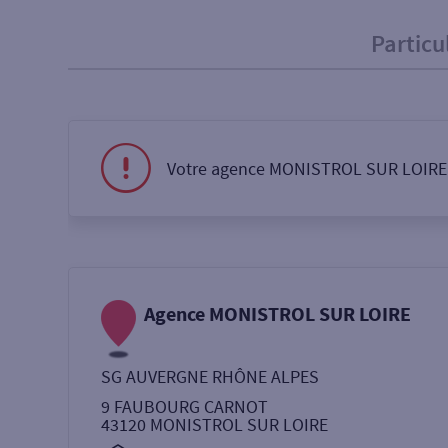
Particu
Particulier
Professi
Ma recherche
Votre agence MONISTROL SUR LOIRE e
Une agence
Un serv
Ouverte le samedi
Agence MONISTROL SUR LOIRE
Autour de moi
ou
SG AUVERGNE RHÔNE ALPES
9 FAUBOURG CARNOT
43120
MONISTROL SUR LOIRE