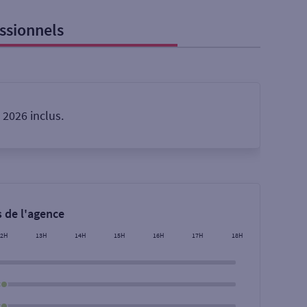
ssionnels
2026 inclus.
 de l'agence
Rechercher
12H
13H
14H
15H
16H
17H
18H