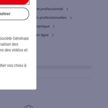
Ouverture de compte professionnel
métrer
Nos cartes bancaires professionnelles
L'option Crypto Dynamique
Services bancaires en ligne
 Société Générale
L’appli Pro
naliser des
ire des vidéos et
fier vos choix à