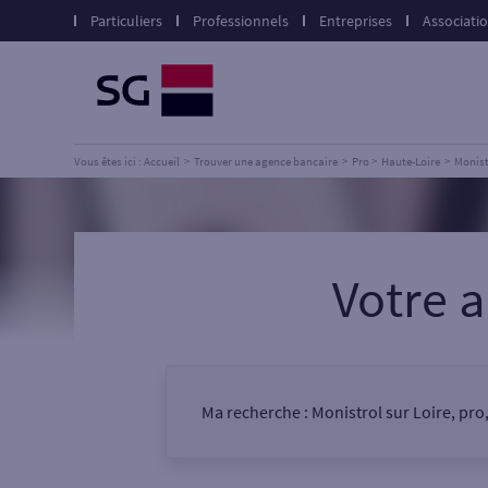
Particuliers
Professionnels
Entreprises
Associati
Vous êtes ici : Accueil
Trouver une agence bancaire
Pro
Haute-Loire
Monist
Votre 
Ma recherche :
Monistrol sur Loire, pro
Vous êtes