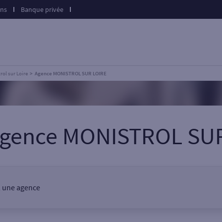
ons
Banque privée
rol sur Loire
Agence MONISTROL SUR LOIRE
agence MONISTROL SU
, une agence