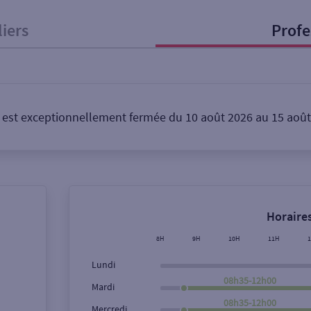
liers
Profe
onnel
Entreprise
st exceptionnellement fermée du 10 août 2026 au 15 août 
ice
Ouverte le lundi
Coffre-fort
Horaires
Ville / Code postal
Rue
8H
9H
10H
11H
Lundi
08h35-12h00
Mardi
08h35-12h00
Mercredi