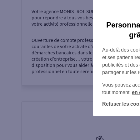
Votre agence
MONISTROL SUR LOIRE
vous accueille
pour répondre à tous vos besoins dans le cadre de
Personnal
votre activité professionnelle.
gr
Ouverture de compte professionnel, opérations
courantes de votre activité d’entrepreneur,
Au-delà des cook
démarches bancaires dans le cadre de votre
et ses partenaire
création d’entreprise… votre agence se tient à votre
disposition pour vous aider à réaliser votre projet
publicités et des
professionnel en toute sérénité.
partager sur les 
Vous pouvez accéd
tout moment,
en 
Refuser les coo