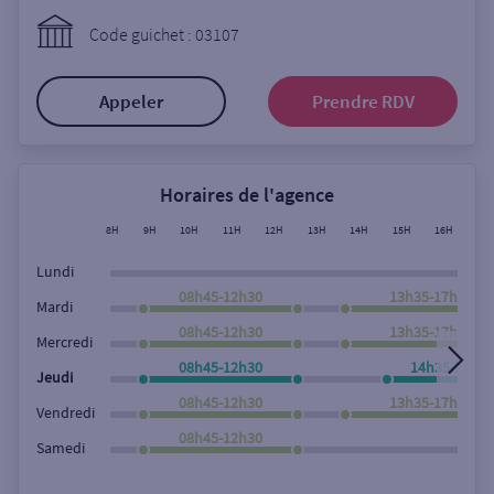
Ouverte le lundi
Code guichet : 03107
Coffre-fort
Appeler
Prendre RDV
Autour de moi
ou
Horaires de l'agence
8H
9H
10H
11H
12H
13H
14H
15H
16H
17
Ville / Code postal
Lundi
08h45-12h30
13h35-17h45
Mardi
08h45-12h30
13h35-17h45
Rue
Mercredi
08h45-12h30
14h35-17h4
Jeudi
08h45-12h30
13h35-17h45
Vendredi
Rechercher
08h45-12h30
Samedi