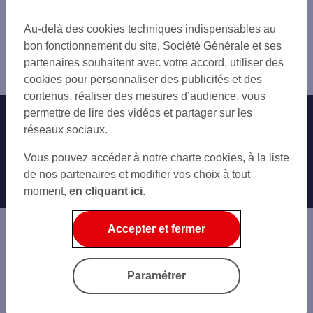
Trouver une agence bancaire
DARNETAL
BOIS-GUILLAUME
Pro
BOIS GUILLAUME HAIE
Au-delà des cookies techniques indispensables au
DÉVILLE-LÈS-ROUEN
Seine-Maritime
LE GRAND QUEVILLY
bon fonctionnement du site, Société Générale et ses
CANTELEU
Rouen
LE MESNIL ESNARD
partenaires souhaitent avec votre accord, utiliser des
LE GRAND-QUEVILLY
Agence ROUEN GRAND PONT
MAROMME
cookies pour personnaliser des publicités et des
MAROMME
OISSEL
contenus, réaliser des mesures d’audience, vous
SAINT-ÉTIENNE-DU-ROUVRAY
QUINCAMPOIX
permettre de lire des vidéos et partager sur les
Nos engagements
Nous contacter
GRAND-COURONNE
MONTVILLE
réseaux sociaux.
OISSEL
ELBEUF
Particuliers
BARENTIN
Autres sites SG
Vous pouvez accéder à notre charte cookies, à la liste
PAVILLY
ELBEUF
Professionnels
de nos partenaires et modifier vos choix à tout
CAUDEBEC-LÈS-ELBEUF
moment,
en cliquant ici
.
Entreprises
VAL-DE-REUIL
Associations
Accepter et fermer
Banque privée
Informations légales
Economie Publique
Paramétrer
Gestion des cookies
Sécurité