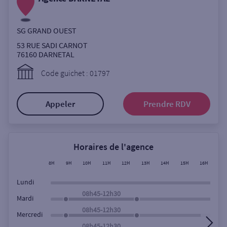
Ouverte le lundi
Coffre-fort
SG GRAND OUEST
53 RUE SADI CARNOT
76160
DARNETAL
Autour de moi
Code guichet : 01797
ou
Appeler
Prendre RDV
Ville / Code postal
Horaires de l'agence
Rue
8H
9H
10H
11H
12H
13H
14H
15H
16H
17
Lundi
08h45-12h30
Mardi
Rechercher
08h45-12h30
Mercredi
08h45-12h30