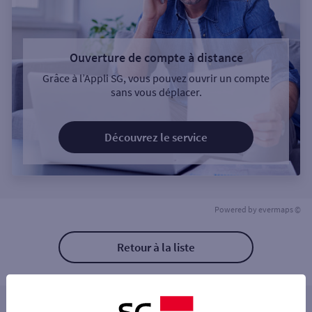
Ouverture de compte à distance
Grâce à l’Appli SG, vous pouvez ouvrir un compte
sans vous déplacer.
Découvrez le service
Powered by
evermaps ©
Retour à la liste
Les agences SG PRO à proximité