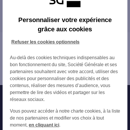
LE MESNIL ESNARD
Les agences SG PRO dans les villes à
ROUEN SAINT-MARC
Personnaliser votre expérience
proximité
BOIS GUILLAUME HAIE
grâce aux cookies
ROUEN GARE
ROUEN
ROUEN GRAND PONT
BOIS-GUILLAUME
Vous êtes ici : Accueil
Refuser les cookies optionnels
ROUEN
SOTTEVILLE-LÈS-ROUEN
Trouver une agence bancaire
SOTTEVILLE LES ROUEN
MONT-SAINT-AIGNAN
Pro
MONT SAINT AIGNAN
Au-delà des cookies techniques indispensables au
LE PETIT-QUEVILLY
Seine-Maritime
PETIT QUEVILLY
bon fonctionnement du site, Société Générale et ses
SAINT-ÉTIENNE-DU-ROUVRAY
Darnétal
LE GRAND QUEVILLY
partenaires souhaitent avec votre accord, utiliser des
DÉVILLE-LÈS-ROUEN
Agence DARNETAL
MAROMME
cookies pour personnaliser des publicités et des
LE GRAND-QUEVILLY
QUINCAMPOIX
contenus, réaliser des mesures d’audience, vous
CANTELEU
OISSEL
permettre de lire des vidéos et partager sur les
Nos engagements
Nous contacter
MAROMME
MONTVILLE
réseaux sociaux.
OISSEL
ELBEUF
Particuliers
GRAND-COURONNE
Autres sites SG
Vous pouvez accéder à notre charte cookies, à la liste
PAVILLY
BARENTIN
Professionnels
de nos partenaires et modifier vos choix à tout
VAL-DE-REUIL
moment,
en cliquant ici
.
Entreprises
ELBEUF