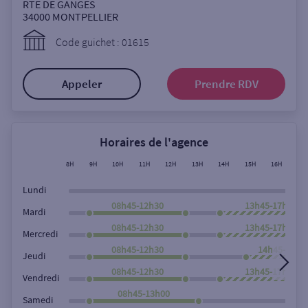
Ouverte le samedi
RTE DE GANGES
34000
MONTPELLIER
Ouverte le lundi
Code guichet : 01615
Coffre-fort
Appeler
Prendre RDV
Autour de moi
ou
Horaires de l'agence
8H
9H
10H
11H
12H
13H
14H
15H
16H
17
Ville / Code postal
Lundi
08h45-12h30
13h45-17h45
Mardi
08h45-12h30
13h45-17h45
Rue
Mercredi
08h45-12h30
14h45-17h4
Jeudi
08h45-12h30
13h45-17h45
Vendredi
Rechercher
08h45-13h00
Samedi