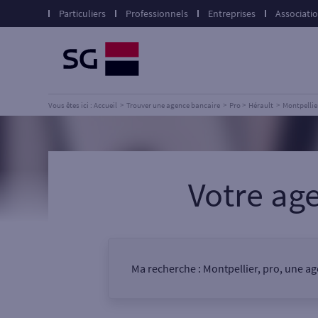
Particuliers
Professionnels
Entreprises
Associati
Vous êtes ici : Accueil
Trouver une agence bancaire
Pro
Hérault
Montpellie
Votre a
Ma recherche :
Montpellier, pro, une a
Vous êtes