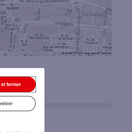
 et fermer
métrer