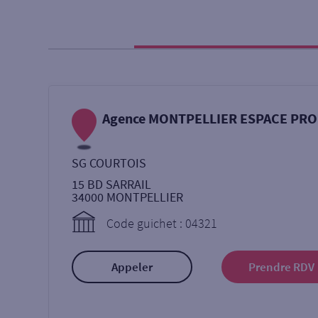
Particulier
Professi
Ma recherche
Agence MONTPELLIER ESPACE PRO
Une agence
Un serv
SG COURTOIS
Ouverte le samedi
15 BD SARRAIL
34000
MONTPELLIER
Code guichet : 04321
Autour de moi
ou
Appeler
Prendre RDV