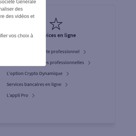
 Société Générale
naliser des
ire des vidéos et
Services en ligne
fier vos choix à
Ouverture de compte professionnel
Nos cartes bancaires professionnelles
L'option Crypto Dynamique
Services bancaires en ligne
L’appli Pro