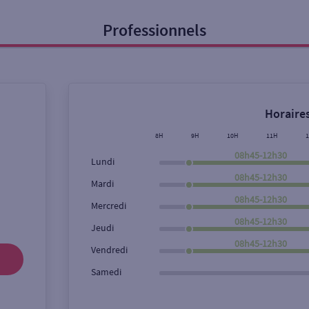
Professionnels
onnel
Entreprise
Horaires
ice
8H
9H
10H
11H
08h45-12h30
Lundi
Ouverte le lundi
Coffre-fort
08h45-12h30
Mardi
08h45-12h30
Mercredi
08h45-12h30
Ville / Code postal
Rue
Jeudi
08h45-12h30
Vendredi
Samedi