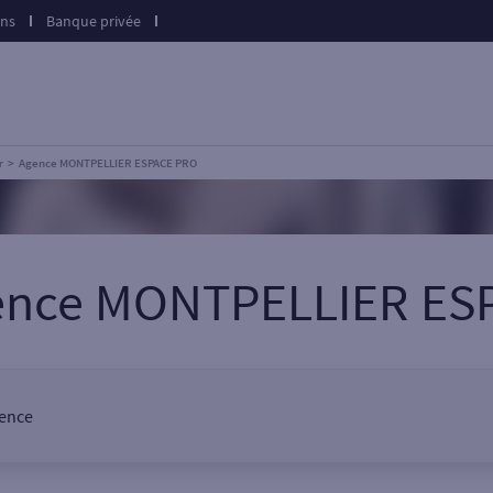
ons
Banque privée
r
Agence MONTPELLIER ESPACE PRO
gence MONTPELLIER ES
gence