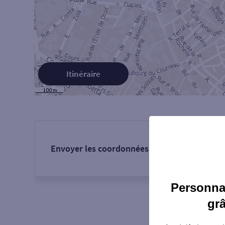
Itinéraire
Envoyer les coordonnées de l'agence :
Personnal
gr