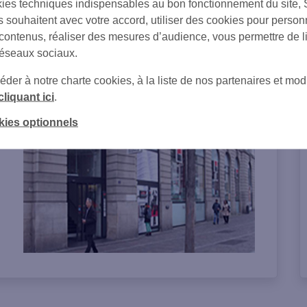
ies techniques indispensables au bon fonctionnement du site,
s souhaitent avec votre accord, utiliser des cookies pour person
 contenus, réaliser des mesures d’audience, vous permettre de l
réseaux sociaux.
on de l'agence
er à notre charte cookies, à la liste de nos partenaires et modi
cliquant ici
.
kies optionnels