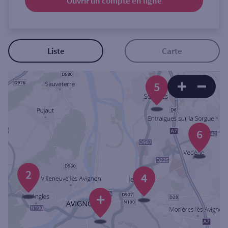
Ouvrir un compte
en ligne
Ouverte le samedi
Ouverte le lundi
Coffre-fort
Liste
Carte
Autour de moi
5
ou
6
Ville / Code postal
Rue
2
4
+
Rechercher