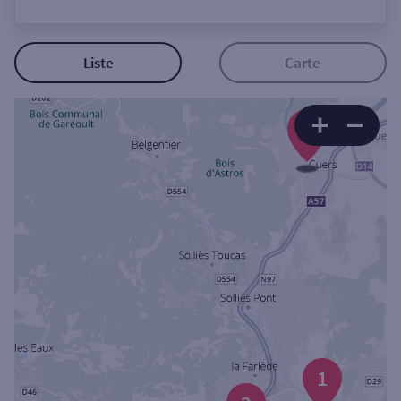
Ouverte le lundi
Coffre-fort
Liste
Carte
Autour de moi
3
ou
Ville / Code postal
Rue
Rechercher
1