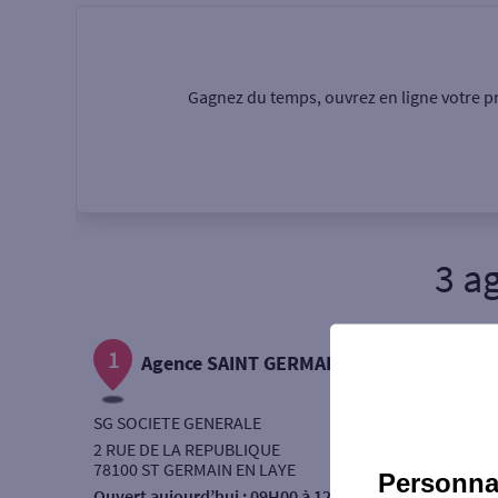
Particulier
Professi
Gagnez du temps, ouvrez en ligne votre pr
Ma recherche
Une agence
Un serv
3 a
Ouverte le samedi
1
Autour de moi
Agence SAINT GERMAIN EN LAYE
ou
SG SOCIETE GENERALE
2 RUE DE LA REPUBLIQUE
78100 ST GERMAIN EN LAYE
Personnal
Ouvert aujourd’hui :
09H00 à 12H30 - 15H00 à