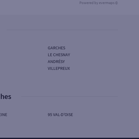
Powered by
evermaps ©
GARCHES
LE CHESNAY
ANDRÉSY
VILLEPREUX
phes
EINE
95 VAL-D'OISE