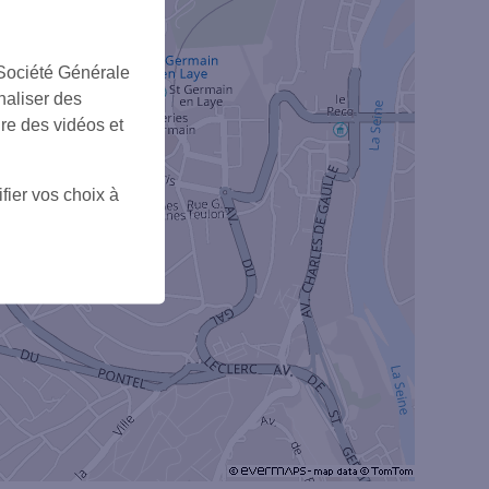
+
 Société Générale
naliser des
ire des vidéos et
fier vos choix à