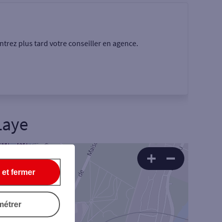
trez plus tard votre conseiller en agence.
Laye
Rechercher
 et fermer
métrer