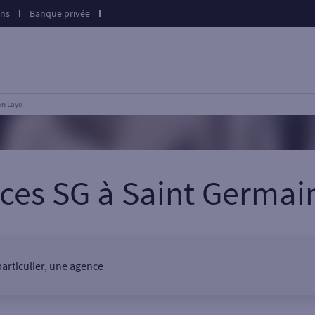
ons
Banque privée
en Laye
nces SG
à
Saint Germai
articulier, une agence