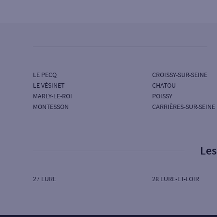
SG SOCIETE GENERALE
RUE DE L'AURORE
78100 ST GERMAIN EN LAYE
Ouvert aujourd’hui :
09H00 à 12H30 - 15H00 à
18H00
LE PECQ
CROISSY-SUR-SEINE
LE VÉSINET
CHATOU
MARLY-LE-ROI
POISSY
MONTESSON
CARRIÈRES-SUR-SEINE
Les
27 EURE
28 EURE-ET-LOIR