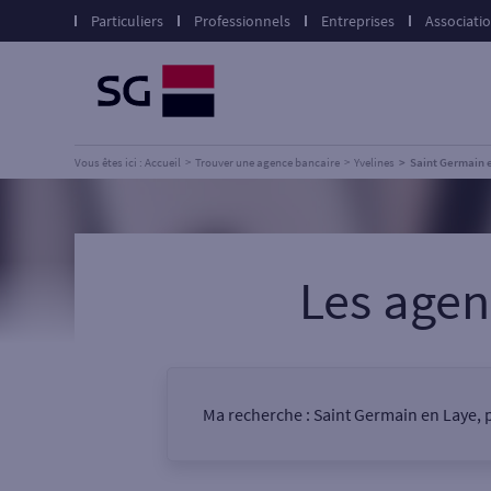
Particuliers
Professionnels
Entreprises
Associati
Vous êtes ici : Accueil
Trouver une agence bancaire
Yvelines
Saint Germain 
Les age
Ma recherche :
Saint Germain en Laye, p
Vous êtes